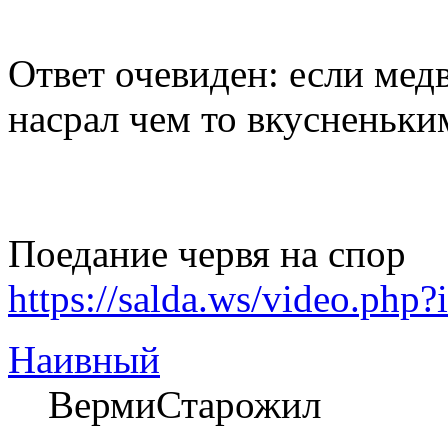
Ответ очевиден: если медв
насрал чем то вкусненьки
Поедание червя на спор
https://salda.ws/video.p
Наивный
ВермиСтарожил