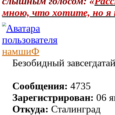
слышным голосом: «
Расс
мною, что хотите, но я 
намшиФ
Безобидный завсегдата
Сообщения:
4735
Зарегистрирован:
06 я
Откуда:
Сталинград