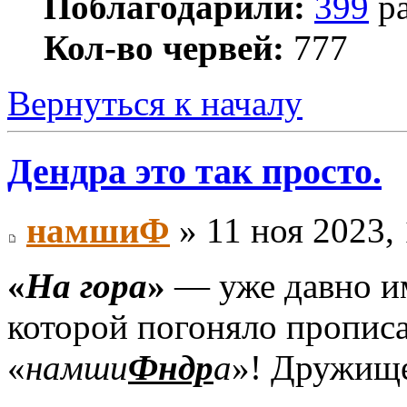
Поблагодарили:
399
ра
Кол-во червей:
777
Вернуться к началу
Дендра это так просто.
намшиФ
» 11 ноя 2023, 
«
На гора
»
— уже давно им
которой погоняло пропис
«
намши
Фндр
а
»! Дружище