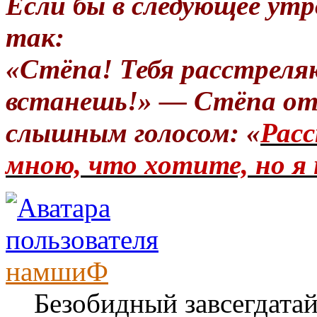
Если бы в следующее утр
так:
«Стёпа! Тебя расстреля
встанешь!» — Стёпа от
слышным голосом: «
Расс
мною, что хотите, но я 
намшиФ
Безобидный завсегдата