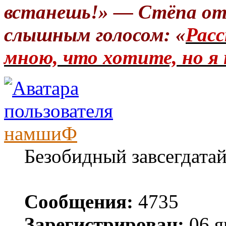
встанешь!» — Стёпа от
слышным голосом: «
Расс
мною, что хотите, но я 
намшиФ
Безобидный завсегдата
Сообщения:
4735
Зарегистрирован:
06 я