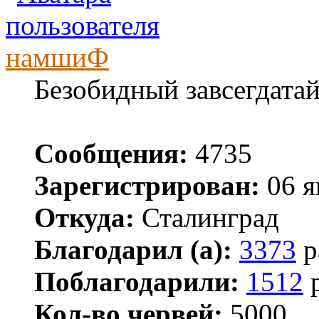
намшиФ
Безобидный завсегдата
Сообщения:
4735
Зарегистрирован:
06 я
Откуда:
Сталинград
Благодарил (а):
3373
р
Поблагодарили:
1512
р
Кол-во червей:
5000