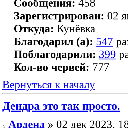
Сообщения:
458
Зарегистрирован:
02 я
Откуда:
Кунёвка
Благодарил (а):
547
ра
Поблагодарили:
399
ра
Кол-во червей:
777
Вернуться к началу
Дендра это так просто.
Арденд
» 02 дек 2023, 1