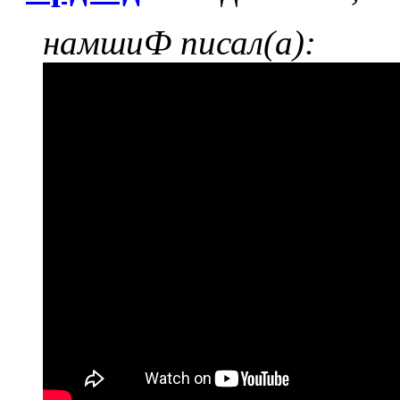
намшиФ писал(а):