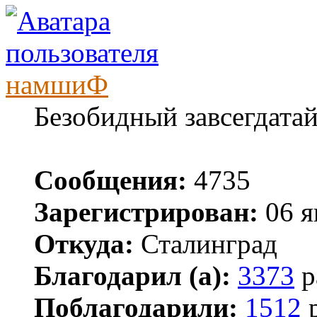
намшиФ
Безобидный завсегдата
Сообщения:
4735
Зарегистрирован:
06 я
Откуда:
Сталинград
Благодарил (а):
3373
р
Поблагодарили:
1512
р