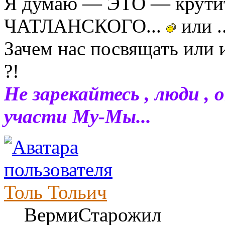
Я думаю — ЭТО — крути
ЧАТЛАНСКОГО...
или .
Зачем нас посвящать или 
?!
Не зарекайтесь , люди , 
участи Му-Мы...
Толь Тольич
ВермиСтарожил