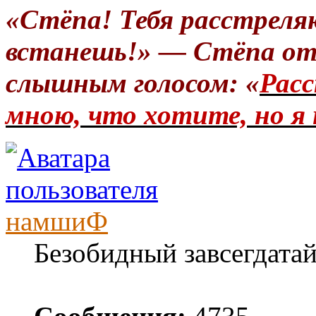
«Стёпа! Тебя расстреля
встанешь!» — Стёпа от
слышным голосом: «
Расс
мною, что хотите, но я 
намшиФ
Безобидный завсегдата