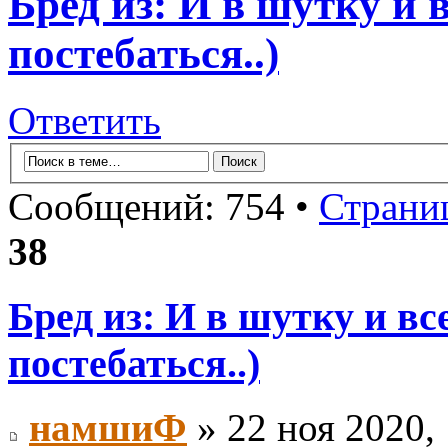
Бред из: И в шутку и в
постебаться..)
Ответить
Сообщений: 754 •
Страни
38
Бред из: И в шутку и все
постебаться..)
намшиФ
» 22 ноя 2020,