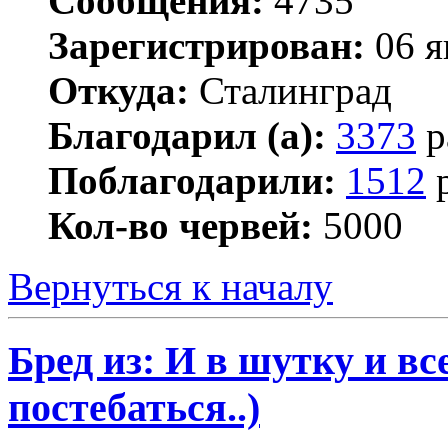
Сообщения:
4735
Зарегистрирован:
06 я
Откуда:
Сталинград
Благодарил (а):
3373
р
Поблагодарили:
1512
р
Кол-во червей:
5000
Вернуться к началу
Бред из: И в шутку и все
постебаться..)