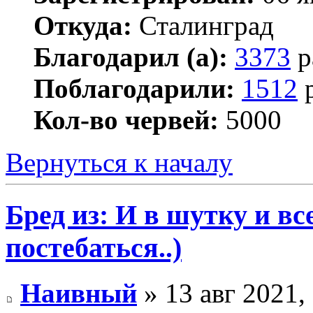
Откуда:
Сталинград
Благодарил (а):
3373
р
Поблагодарили:
1512
р
Кол-во червей:
5000
Вернуться к началу
Бред из: И в шутку и все
постебаться..)
Наивный
» 13 авг 2021,