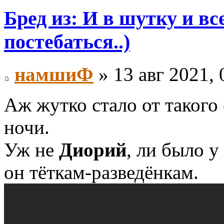
Бред из: И в шутку и все
постебаться..)
намшиФ
» 13 авг 2021, 
Аж жутко стало от такого
ночи.
Уж не
Диорий
, ли было у
он тёткам-разведёнкам.