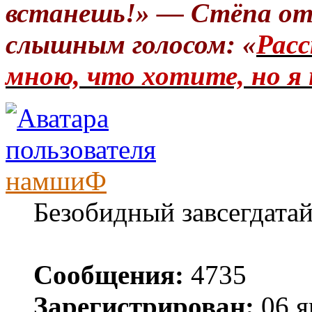
встанешь!» — Стёпа от
слышным голосом: «
Расс
мною, что хотите, но я 
намшиФ
Безобидный завсегдата
Сообщения:
4735
Зарегистрирован:
06 я