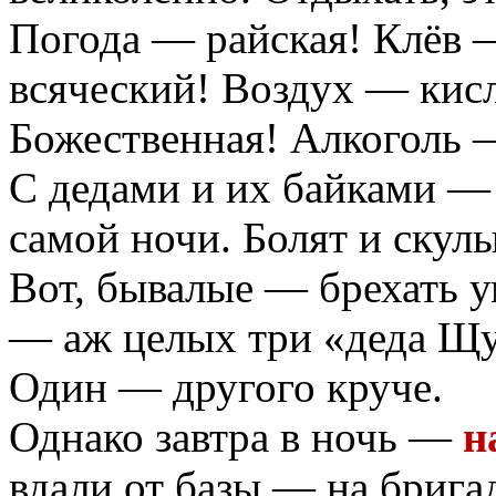
Погода — райская! Клёв
всяческий! Воздух — ки
Божественная! Алкоголь 
С дедами и их байками — 
самой ночи. Болят и скулы
Вот, бывалые — брехать ум
— аж целых три «деда Щук
Один — другого круче.
Однако завтра в ночь —
н
вдали от базы — на бригад