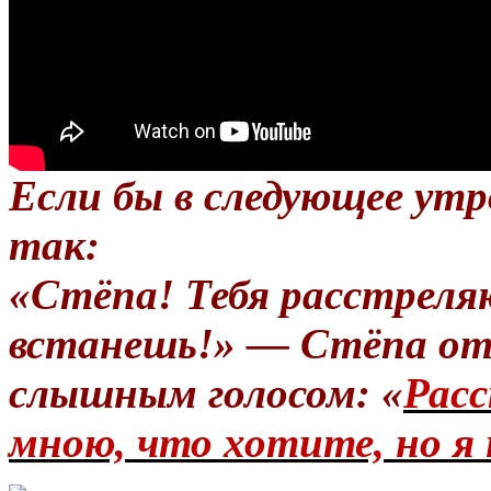
Если бы в следующее утр
так:
«Стёпа! Тебя расстреля
встанешь!» — Стёпа от
слышным голосом: «
Расс
мною, что хотите, но я 