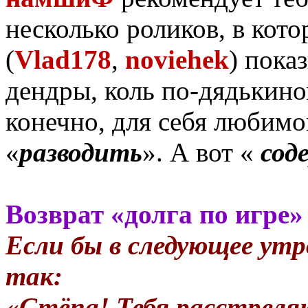
несколько роликов, в кот
(
Vlad178
,
noviehek
) пока
дендры, коль по-дядькино
конечно, для себя любимо
«
разводить
». А вот «
сод
Возврат «долга по игре»
Если бы в следующее утр
так:
«Стёпа! Тебя расстреля