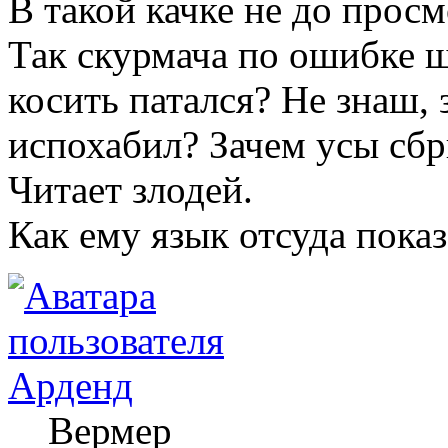
В такой качке не до просм
Так скурмача по ошибке ш
косить патался? Не знаш,
испохабил? Зачем усы сбр
Читает злодей.
Как ему язык отсуда показ
Арденд
Вермер