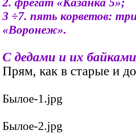
2. фрегат «Казанка 5»;
3 ÷7. пять корветов: тр
«Воронеж».
С дедами и их байками
Прям, как в старые и д
Былое-1.jpg
Былое-2.jpg