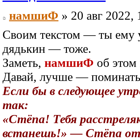
намшиФ
» 20 авг 2022, 
Своим текстом — ты ему у
дядькин — тоже.
Заметь,
намшиФ
об этом 
Давай, лучше — поминать
Если бы в следующее утр
так:
«Стёпа! Тебя расстреля
встанешь!» — Стёпа от