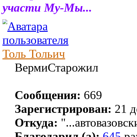
участи Му-Мы...
Толь Тольич
ВермиСтарожил
Сообщения:
669
Зарегистрирован:
21 д
Откуда:
"...автовазовск
Благодарил (а):
645
ра