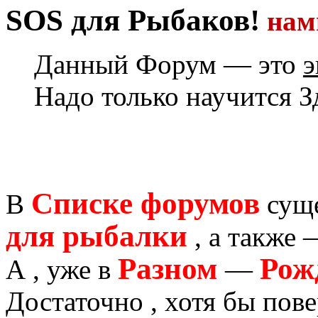
SOS для Рыбаков!
на
Данный Форум — это
э
Надо только научится З
Списке форумов
В
сущ
для рыбалки
, а также
Разном
Рож
А , уже в
—
Достаточно , хотя бы пове