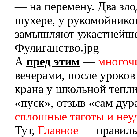
— на перемену. Два зло
шухере, у рукомойнико
замышляют ужастнейше
Фулиганство.jpg
А
пред этим
—
многоч
вечерами, после уроков
крана у школьной тепл
«пуск», отзыв «сам ду
сплошные тяготы и неу
Тут,
Главное
— правильн