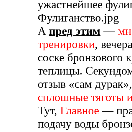
ужастнейшее фулиг
Фулиганство.jpg
А
пред этим
—
мн
тренировки
, вечер
соске бронзового 
теплицы. Секундом
отзыв «сам дурак»
сплошные тяготы и
Тут,
Главное
— пра
подачу воды бронз