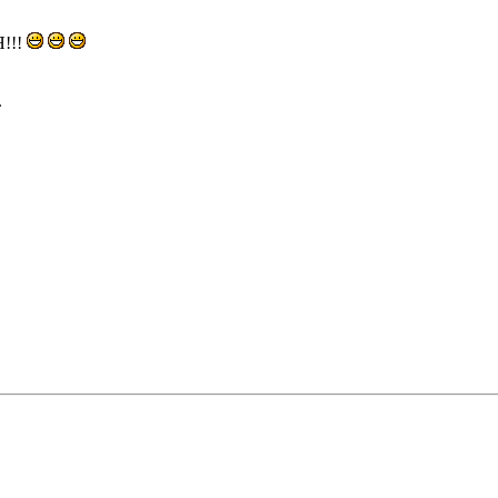
!!!
.