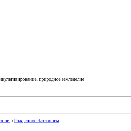
икультивирование, природное земледелие
зное.
‹
Рожденное Чатланцем