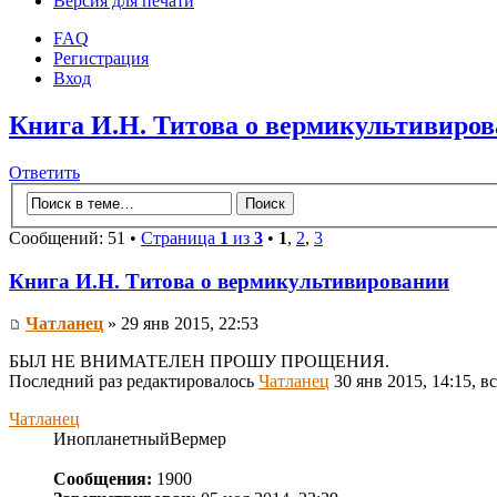
Версия для печати
FAQ
Регистрация
Вход
Книга И.Н. Титова о вермикультивиро
Ответить
Сообщений: 51 •
Страница
1
из
3
•
1
,
2
,
3
Книга И.Н. Титова о вермикультивировании
Чатланец
» 29 янв 2015, 22:53
БЫЛ НЕ ВНИМАТЕЛЕН ПРОШУ ПРОЩЕНИЯ.
Последний раз редактировалось
Чатланец
30 янв 2015, 14:15, в
Чатланец
ИнопланетныйВермер
Сообщения:
1900