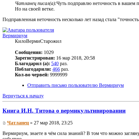
Чатланец писал(а):
Чуть подправлю неточность в вашем 
Но на своей ветке.
Подправленная неточность несколько лет назад стала "точност
Вермириум
КилоВермиСтарожил
Сообщения:
1029
Зарегистрирован:
16 мар 2018, 20:58
Благодарил (а):
540
раз.
Поблагодарили:
466
раз.
Кол-во червей:
9999999
Отправить письмо пользователю Вермириум
Вернуться к началу
Книга И.Н. Титова о вермикультивировании
Чатланец
» 27 мар 2018, 23:25
Вермириум, знаете в чём сила знаний? В том что можно загляну
событию.