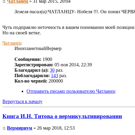
Чатланец
» 31 мар 2015, 20:04
Земеля писал(а):
ЧАТЛАНЦУ- Нобеля !!!. Он понял ЧЕРВЯ
Чуть подправлю неточность в вашем понимании моей позиции
Но на своей ветке.
Чатланец
ИнопланетныйВермер
Сообщения:
1900
Зарегистрирован:
05 ноя 2014, 22:39
Благодарил (а):
30
раз.
Поблагодарили:
143
раз.
Кол-во червей:
200000
Отправить письмо пользователю Чатланец
Вернуться к началу
Книга И.Н. Титова о вермикультивировании
Вермириум
» 26 мар 2018, 12:53