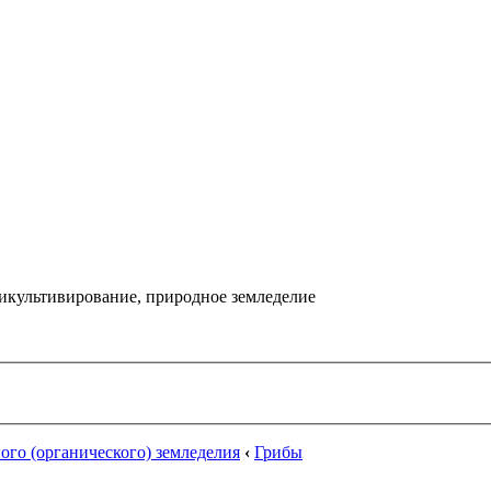
икультивирование, природное земледелие
го (органического) земледелия
‹
Грибы