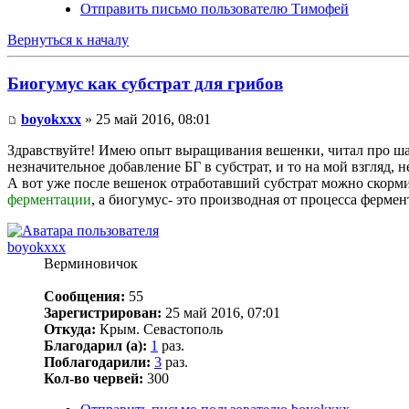
Отправить письмо пользователю Тимофей
Вернуться к началу
Биогумус как субстрат для грибов
boyokxxx
» 25 май 2016, 08:01
Здравствуйте! Имею опыт выращивания вешенки, читал про шам
незначительное добавление БГ в субстрат, и то на мой взгляд
А вот уже после вешенок отработавший субстрат можно скорми
ферментации
, а биогумус- это производная от процесса ферме
boyokxxx
Верминовичок
Сообщения:
55
Зарегистрирован:
25 май 2016, 07:01
Откуда:
Крым. Севастополь
Благодарил (а):
1
раз.
Поблагодарили:
3
раз.
Кол-во червей:
300