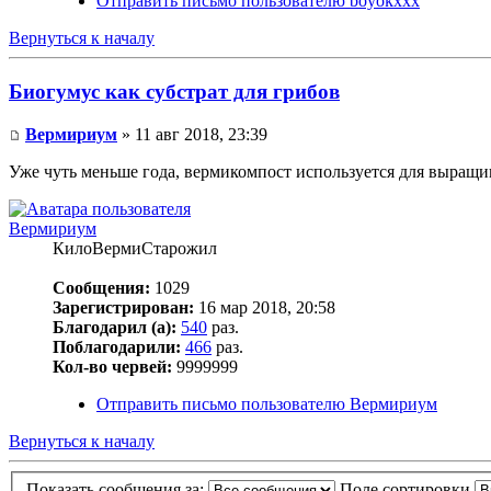
Отправить письмо пользователю boyokxxx
Вернуться к началу
Биогумус как субстрат для грибов
Вермириум
» 11 авг 2018, 23:39
Уже чуть меньше года, вермикомпост используется для выращи
Вермириум
КилоВермиСтарожил
Сообщения:
1029
Зарегистрирован:
16 мар 2018, 20:58
Благодарил (а):
540
раз.
Поблагодарили:
466
раз.
Кол-во червей:
9999999
Отправить письмо пользователю Вермириум
Вернуться к началу
Показать сообщения за:
Поле сортировки