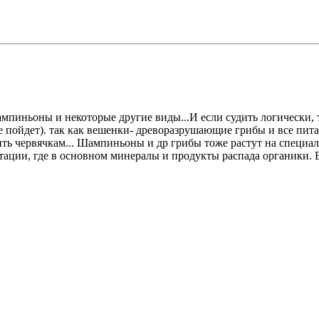
пиньоны и некоторые другие виды...И если судить логически, 
, не пойдет). так как вешенки- древоразрушающие грибы и все п
ть червячкам... Шампиньоны и др грибы тоже растут на специа
нтации, где в основном минералы и продукты распада органики. Е