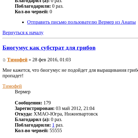
Благодарил (а):
0 раз.
Поблагодарили:
0 раз.
Кол-во червей:
0
Отправить письмо пользователю Вермер из Анапы
Вернуться к началу
Биогумус как субстрат для грибов
Тимофей
» 28 фев 2016, 01:03
Мне кажется, что биогумус не подойдет для выращивания грибо
пропадет!
Тимофей
Вермер
Сообщения:
179
Зарегистрирован:
03 май 2012, 21:04
Откуда:
ХМАО-Югра, Нижневартовск
Благодарил (а):
0 раз.
Поблагодарили:
1
раз.
Кол-во червей:
55555