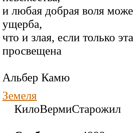
и любая добрая воля може
ущерба,
что и злая, если только э
просвещена
Альбер Камю
Земеля
КилоВермиСтарожил