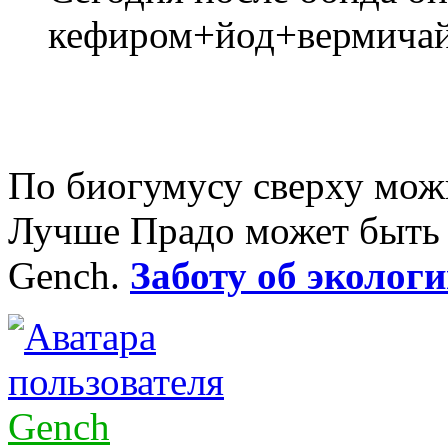
кефиром+йод+вермичай
По биогумусу сверху мож
Лучше Прадо может быть т
Gench.
Заботу об экологи
Gench