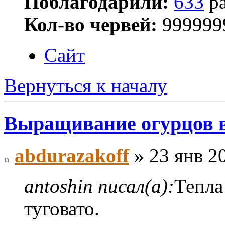
Поблагодарили:
633
ра
Кол-во червей:
999999
Сайт
Вернуться к началу
Выращивание огурцов в
abdurazakoff
» 23 янв 2
antoshin писал(а):
Тепла 
туговато.