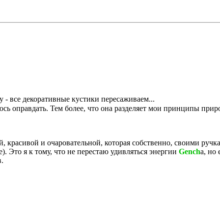
у - все декоративные кустики пересаживаем...
аюсь оправдать. Тем более, что она разделяет мои принципы при
й, красивой и очаровательной, которая собственно, своими ручк
). Это я к тому, что не перестаю удивляться энергии
Gench
а, но
.