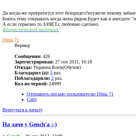
Да когда-же прекратится этот безпредел?неужели некому забан
Боюсь тему открывать когда жена рядом.Будет как в анегдоте "
А если серьезно то ЗАЧЕТ,с любовью сделано.
Флористический материал.
Dima 71
Вермер
Сообщения:
426
Зарегистрирован:
27 сен 2011, 16:18
Откуда:
Украина Киев(Обухов)
Благодарил (а):
3
раз.
Поблагодарили:
2
раз.
Кол-во червей:
24999
Отправить письмо пользователю Dima 71
Сайт
Вернуться к началу
На даче у Gench'а :-)