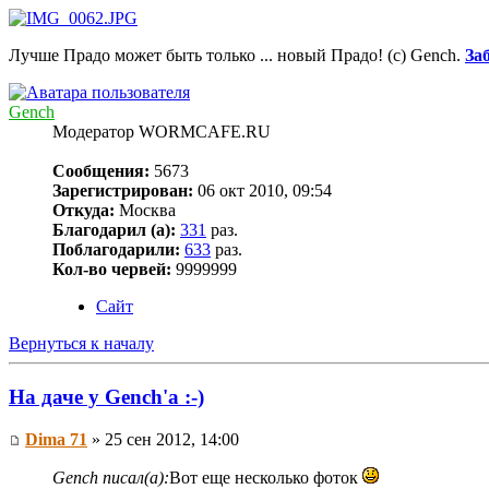
Лучше Прадо может быть только ... новый Прадо! (c) Gench.
За
Gench
Модератор WORMCAFE.RU
Сообщения:
5673
Зарегистрирован:
06 окт 2010, 09:54
Откуда:
Москва
Благодарил (а):
331
раз.
Поблагодарили:
633
раз.
Кол-во червей:
9999999
Сайт
Вернуться к началу
На даче у Gench'а :-)
Dima 71
» 25 сен 2012, 14:00
Gench писал(а):
Вот еще несколько фоток