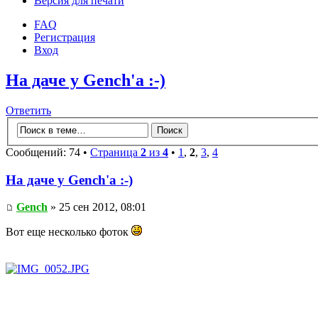
Версия для печати
FAQ
Регистрация
Вход
На даче у Gench'а :-)
Ответить
Сообщений: 74 •
Страница
2
из
4
•
1
,
2
,
3
,
4
На даче у Gench'а :-)
Gench
» 25 сен 2012, 08:01
Вот еще несколько фоток