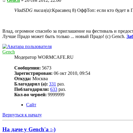
Gench
» 26 сен 2012, 22:00
VladSDG писал(а):
Красавец 8) ОффТоп: если кто будет в 
Влад, огромное спасибо за приглашение на фестиваль и предо
Лучше Прадо может быть только ... новый Прадо! (c) Gench.
За
Gench
Модератор WORMCAFE.RU
Сообщения:
5673
Зарегистрирован:
06 окт 2010, 09:54
Откуда:
Москва
Благодарил (а):
331
раз.
Поблагодарили:
633
раз.
Кол-во червей:
9999999
Сайт
Вернуться к началу
На даче у Gench'а :-)