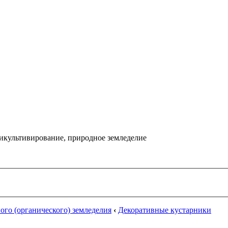
икультивирование, природное земледелие
го (органического) земледелия
‹
Декоративные кустарники