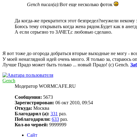
Gench писал(а):
Вот еще несколько фоток
Да когда-же прекратится этот безпредел?неужели некому
Боюсь тему открывать когда жена рядом.Будет как в анегд
А если серьезно то ЗАЧЕТ,с любовью сделано.
Я вот тоже до огорода добраться вторые выходные не могу - вс
У моей ненаглядной идей очень много. Я только за, стараюсь о
Лучше Прадо может быть только ... новый Прадо! (c) Gench.
За
Gench
Модератор WORMCAFE.RU
Сообщения:
5673
Зарегистрирован:
06 окт 2010, 09:54
Откуда:
Москва
Благодарил (а):
331
раз.
Поблагодарили:
633
раз.
Кол-во червей:
9999999
Сайт