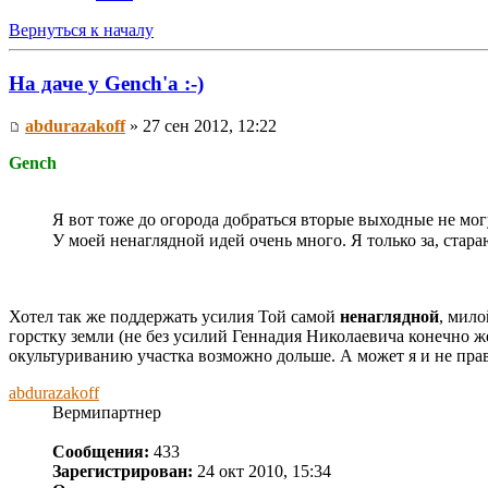
Вернуться к началу
На даче у Gench'а :-)
abdurazakoff
» 27 сен 2012, 12:22
Gench
Я вот тоже до огорода добраться вторые выходные не мог
У моей ненаглядной идей очень много. Я только за, стар
Хотел так же поддержать усилия Той самой
ненаглядной
, мило
горстку земли (не без усилий Геннадия Николаевича конечно же
окультуриванию участка возможно дольше. А может я и не прав
abdurazakoff
Вермипартнер
Сообщения:
433
Зарегистрирован:
24 окт 2010, 15:34