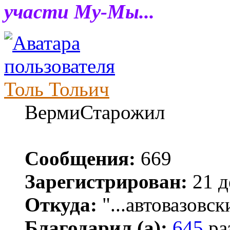
участи Му-Мы...
Толь Тольич
ВермиСтарожил
Сообщения:
669
Зарегистрирован:
21 д
Откуда:
"...автовазовск
Благодарил (а):
645
ра