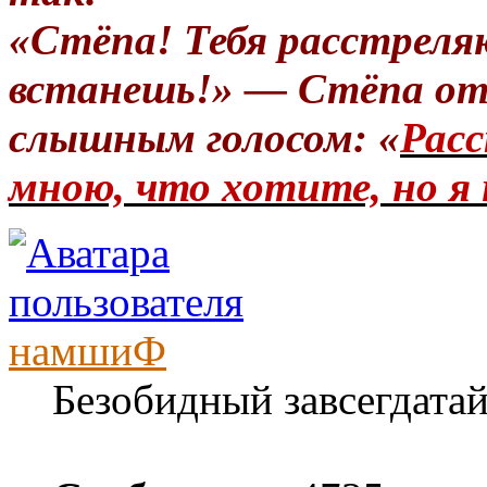
«Стёпа! Тебя расстреля
встанешь!» — Стёпа от
слышным голосом: «
Расс
мною, что хотите, но я 
намшиФ
Безобидный завсегдата