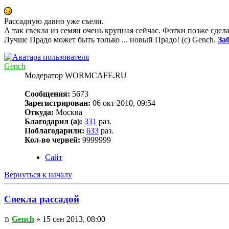
Рассадную давно уже съели.
А так свекла из семян очень крупная сейчас. Фотки позже сдел
Лучше Прадо может быть только ... новый Прадо! (c) Gench.
За
Gench
Модератор WORMCAFE.RU
Сообщения:
5673
Зарегистрирован:
06 окт 2010, 09:54
Откуда:
Москва
Благодарил (а):
331
раз.
Поблагодарили:
633
раз.
Кол-во червей:
9999999
Сайт
Вернуться к началу
Свекла рассадой
Gench
» 15 сен 2013, 08:00