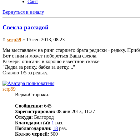
Сайт
Вернуться к началу
Свекла рассадой
serp59
» 15 сен 2013, 08:23
Мы выставляем на ринг старшего брата редиски - редьку. При
Вот с ним и может побороться Ваша свекла.
Размеры описаны в хорошо известной сказке.
"Дедка за репку, бабка за детку...."
Ставлю 1/5 за редьку.
serp59
ВермиСтарожил
Сообщения:
645
Зарегистрирован:
08 янв 2013, 11:27
Откуда:
Белгород
Благодарил (а):
1
раз.
Поблагодарили:
18
раз.
Кол-во червей:
500