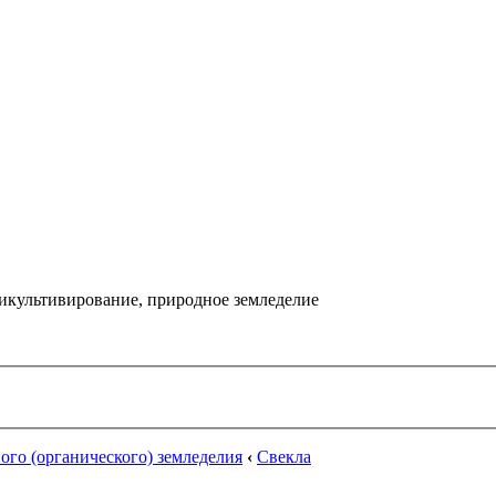
икультивирование, природное земледелие
го (органического) земледелия
‹
Свекла