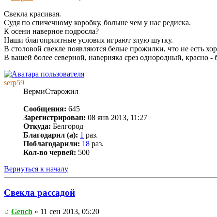
Свекла красивая.
Судя по спичечному коробку, больше чем у нас редиска.
К осени наверное подросла?
Наши благоприятные условия играют злую шутку.
В столовой свекле появляются белые прожилки, что не есть хор
В вашей более северной, наверняка срез однородный, красно - 
serp59
ВермиСтарожил
Сообщения:
645
Зарегистрирован:
08 янв 2013, 11:27
Откуда:
Белгород
Благодарил (а):
1
раз.
Поблагодарили:
18
раз.
Кол-во червей:
500
Вернуться к началу
Свекла рассадой
Gench
» 11 сен 2013, 05:20