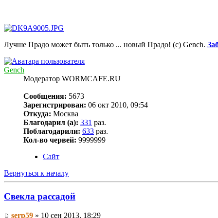
Лучше Прадо может быть только ... новый Прадо! (c) Gench.
За
Gench
Модератор WORMCAFE.RU
Сообщения:
5673
Зарегистрирован:
06 окт 2010, 09:54
Откуда:
Москва
Благодарил (а):
331
раз.
Поблагодарили:
633
раз.
Кол-во червей:
9999999
Сайт
Вернуться к началу
Свекла рассадой
serp59
» 10 сен 2013, 18:29