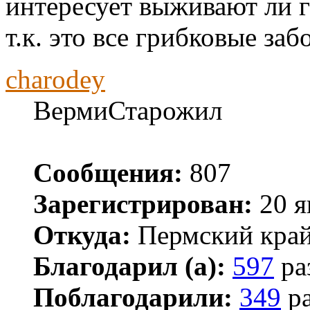
интересует выживают ли г
т.к. это все грибковые заб
charodey
ВермиСтарожил
Сообщения:
807
Зарегистрирован:
20 я
Откуда:
Пермский кра
Благодарил (а):
597
ра
Поблагодарили:
349
ра