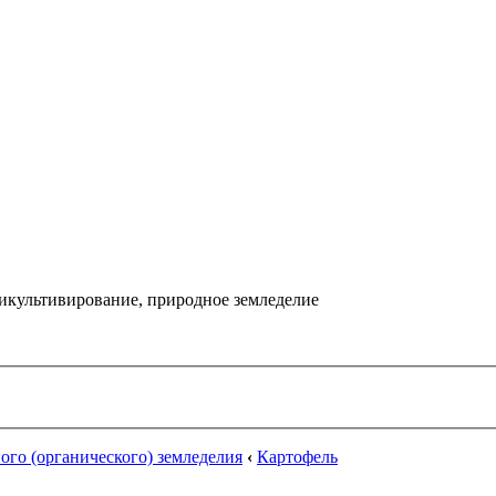
икультивирование, природное земледелие
го (органического) земледелия
‹
Картофель