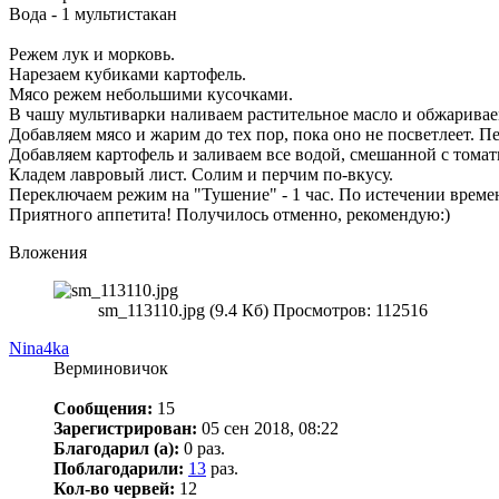
Вода - 1 мультистакан
Режем лук и морковь.
Нарезаем кубиками картофель.
Мясо режем небольшими кусочками.
В чашу мультиварки наливаем растительное масло и обжаривае
Добавляем мясо и жарим до тех пор, пока оно не посветлеет. 
Добавляем картофель и заливаем все водой, смешанной с томат
Кладем лавровый лист. Солим и перчим по-вкусу.
Переключаем режим на "Тушение" - 1 час. По истечении време
Приятного аппетита! Получилось отменно, рекомендую:)
Вложения
sm_113110.jpg (9.4 Кб) Просмотров: 112516
Nina4ka
Верминовичок
Сообщения:
15
Зарегистрирован:
05 сен 2018, 08:22
Благодарил (а):
0 раз.
Поблагодарили:
13
раз.
Кол-во червей:
12