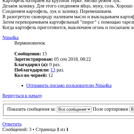
Картофель натираем на крупной терке. Мелко режем лук.
Делаем заливку. Для этого соединяем яйцо, муку, соль. Хорош
Соединяем картофель, лук и заливку. Перемешиваем.
В разогретую сковороду наливаем масло и выкладываем картоф
Затем переворачиваем картофельный "пирог" с помощью тарелк
Когда картофель приготовится, выключаем огонь и посыпаем з
Nina4ka
Верминовичок
Сообщения:
15
Зарегистрирован:
05 сен 2018, 08:22
Благодарил (а):
0 раз.
Поблагодарили:
13
раз.
Кол-во червей:
12
Отправить письмо пользователю Nina4ka
Вернуться к началу
Показать сообщения за:
Поле сортировки
Ответить
Сообщений: 3 • Страница
1
из
1