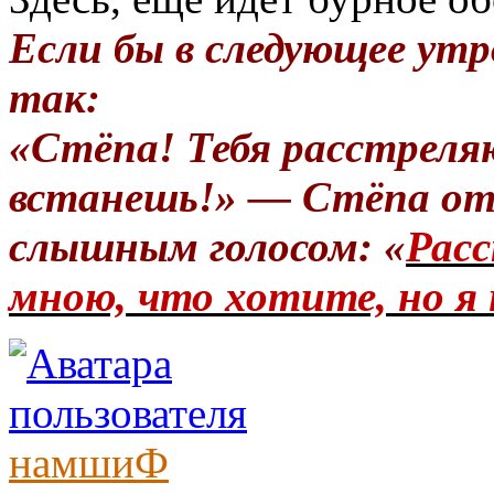
Если бы в следующее утр
так:
«Стёпа! Тебя расстреля
встанешь!» — Стёпа от
слышным голосом: «
Расс
мною, что хотите, но я 
намшиФ