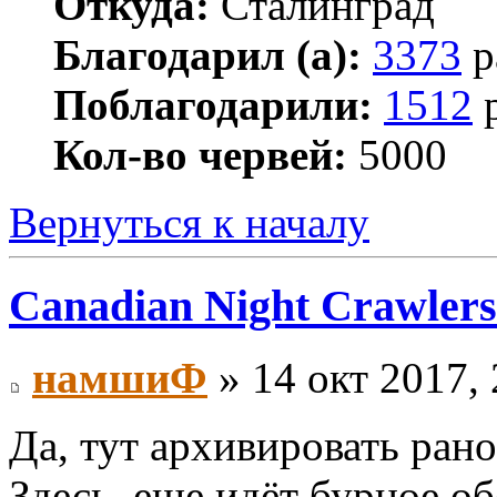
Откуда:
Сталинград
Благодарил (а):
3373
р
Поблагодарили:
1512
р
Кол-во червей:
5000
Вернуться к началу
Canadian Night Crawlers
намшиФ
» 14 окт 2017, 
Да, тут архивировать рано
Здесь, еще идёт бурное о