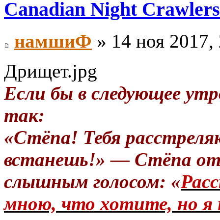
Canadian Night Crawlers
намшиФ
» 14 ноя 2017,
Дрищет.jpg
Если бы в следующее утр
так:
«Стёпа! Тебя расстреля
встанешь!» — Стёпа от
слышным голосом: «
Расс
мною, что хотите, но я 