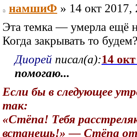
намшиФ
» 14 окт 2017, 
Эта темка — умерла ещё 
Когда закрывать то будем
Диорей
писал(а):
14 окт
помогаю...
Если бы в следующее утр
так:
«Стёпа! Тебя расстреля
встанешь!» — Стёпа от