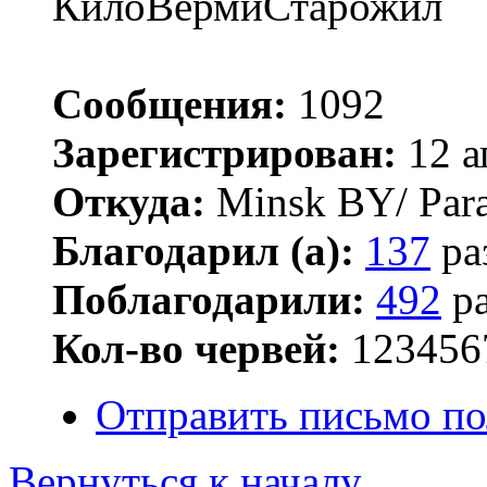
КилоВермиСтарожил
Сообщения:
1092
Зарегистрирован:
12 а
Откуда:
Minsk BY/ Par
Благодарил (а):
137
ра
Поблагодарили:
492
ра
Кол-во червей:
123456
Отправить письмо по
Вернуться к началу