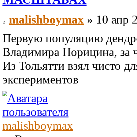
malishboymax
» 10 апр 2
Первую популяцию дендро
Владимира Норицина, за ч
Из Тольятти взял чисто д
экспериментов
malishboymax