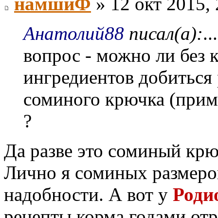
намшиФ
» 12 окт 2015, 
Анатолий88
писал(а):
.
вопрос - можно ли без 
ингредиентов добиться
соминого крючка (приме
?
Да разве это соминый крюч
Лично я соминых размеров
надобности. А вот у
Роди
рецепты корма годами отр