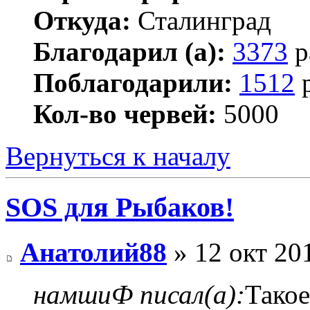
Откуда:
Сталинград
Благодарил (а):
3373
р
Поблагодарили:
1512
р
Кол-во червей:
5000
Вернуться к началу
SOS для Рыбаков!
Анатолий88
» 12 окт 20
намшиФ писал(а):
Такое