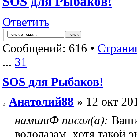
SOS для Рыбаков!
Ответить
Сообщений: 616 •
Страни
...
31
SOS для Рыбаков!
Анатолий88
» 12 окт 20
намшиФ писал(а):
Ваши
водолазам, хотя такой 