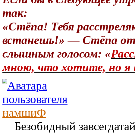
так:
«Стёпа! Тебя расстреля
встанешь!» — Стёпа от
слышным голосом: «
Расс
мною, что хотите, но я 
намшиФ
Безобидный завсегдата