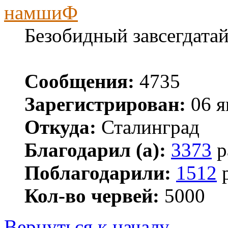
намшиФ
Безобидный завсегдата
Сообщения:
4735
Зарегистрирован:
06 я
Откуда:
Сталинград
Благодарил (а):
3373
р
Поблагодарили:
1512
р
Кол-во червей:
5000
Вернуться к началу