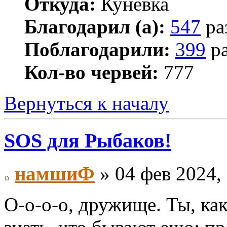
Откуда:
Кунёвка
Благодарил (а):
547
ра
Поблагодарили:
399
ра
Кол-во червей:
777
Вернуться к началу
SOS для Рыбаков!
намшиФ
» 04 фев 2024,
О-о-о-о, дружище. Ты, ка