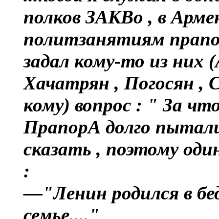
полков ЗАКВо , в Армен
политзанятиям прапо
задал кому-то из них 
Хачатрян , Погосян ,
кому) вопрос : " За ч
ПрапорА долго пытали
сказать , поэтому оди
:
—"Ленин родился в бе
семье...."