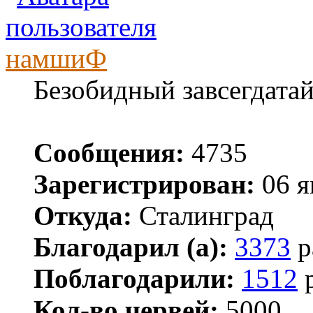
намшиФ
Безобидный завсегдата
Сообщения:
4735
Зарегистрирован:
06 я
Откуда:
Сталинград
Благодарил (а):
3373
р
Поблагодарили:
1512
р
Кол-во червей:
5000