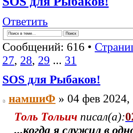
SOS для Рыбаков!
Ответить
Сообщений: 616 •
Страни
27
,
28
,
29
...
31
SOS для Рыбаков!
намшиФ
» 04 фев 2024,
Толь Тольич
писал(а):
0
...когда я служил в о