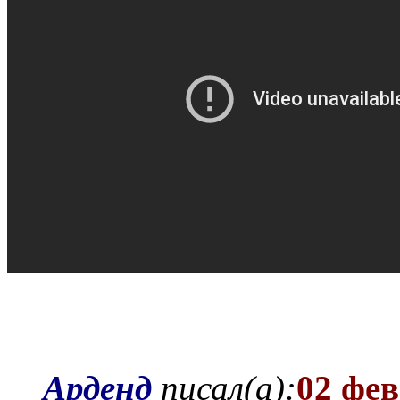
Арденд
писал(а):
02 фев