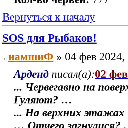
Вернуться к началу
SOS для Рыбаков!
намшиФ
» 04 фев 2024,
Арденд
писал(а):
02 фев
... Червегавно на пове
Гуляют? …
... На верхних этажах
… Отчего загнулися?