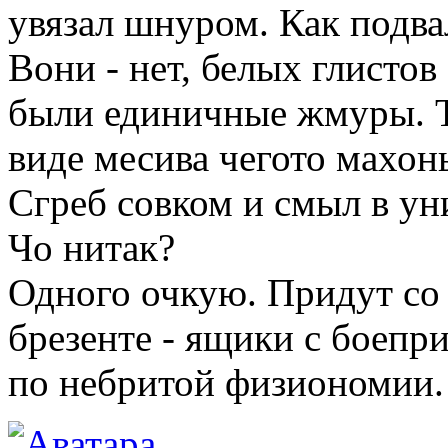
увязал шнуром. Как подв
Вони - нет, белых глистов
были единичные жмуры. То
виде месива чегото махо
Сгреб совком и смыл в ун
Чо нитак?
Одного очкую. Придут со 
брезенте - ящики с боепри
по небритой физиономии.