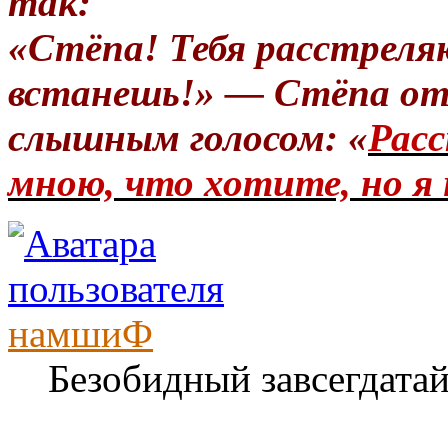
так:
«Стёпа! Тебя расстреля
встанешь!» — Стёпа от
слышным голосом: «
Расс
мною, что хотите, но я 
намшиФ
Безобидный завсегдата