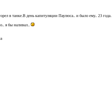
орел в танке.В день капитуляции Паулюса.. и было ему.. 23 года.
.. я бы наливал..
на