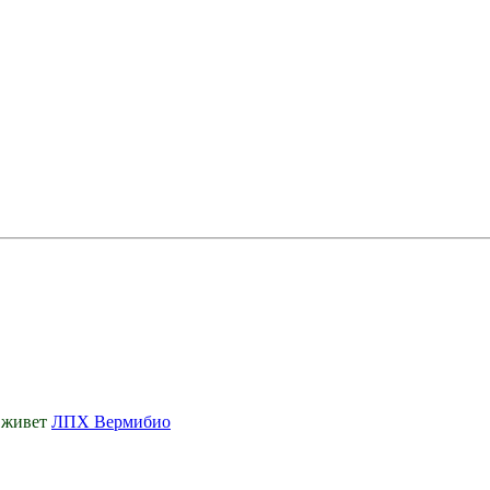
и живет
ЛПХ Вермибио