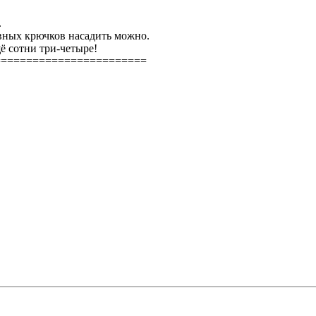
.
вных крючков насадить можно.
ё сотни три-четыре!
========================