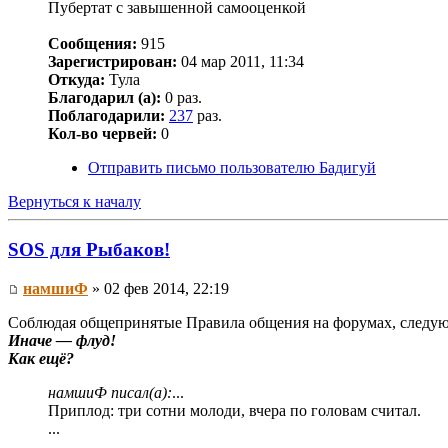
Пубертат с завышенной самооценкой
Сообщения:
915
Зарегистрирован:
04 мар 2011, 11:34
Откуда:
Тула
Благодарил (а):
0 раз.
Поблагодарили:
237
раз.
Кол-во червей:
0
Отправить письмо пользователю Бадигуй
Вернуться к началу
SOS для Рыбаков!
намшиФ
» 02 фев 2014, 22:19
Соблюдая общепринятые Правила общения на форумах, следу
Иначе — флуд!
Как ещё?
намшиФ писал(а):
...
Приплод: три сотни молоди, вчера по головам считал.
...