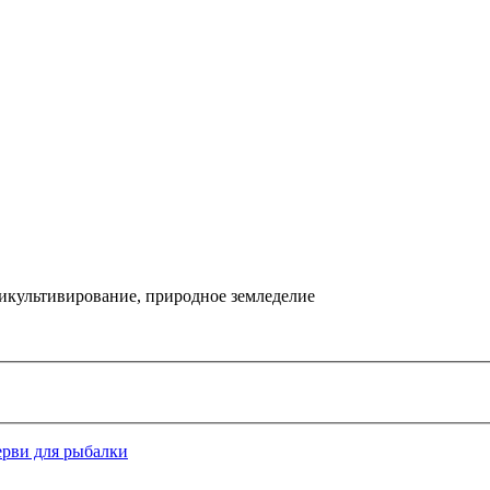
икультивирование, природное земледелие
ерви для рыбалки