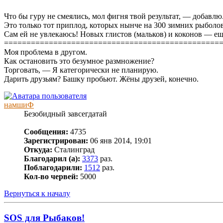
Что бы гуру не смеялись, мол фигня твой результат, — добавлю
Это только тот приплод, которых нынче на 300 зимних рыболо
Сам ей не увлекаюсь! Новых глистов (мальков) и коконов — ещ
================================================
Моя проблема в другом.
Как остановить это безумное размножение?
Торговать, — Я категорически не планирую.
Дарить друзьям? Башку пробьют. Жёны друзей, конечно.
намшиФ
Безобидный завсегдатай
Сообщения:
4735
Зарегистрирован:
06 янв 2014, 19:01
Откуда:
Сталинград
Благодарил (а):
3373
раз.
Поблагодарили:
1512
раз.
Кол-во червей:
5000
Вернуться к началу
SOS для Рыбаков!