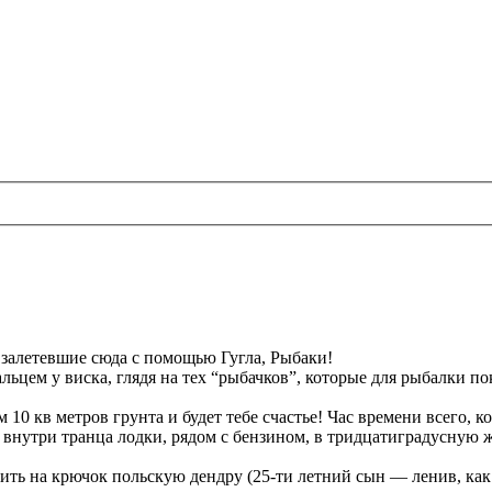
залетевшие сюда с помощью Гугла, Рыбаки!
льцем у виска, глядя на тех “рыбачков”, которые для рыбалки п
м 10 кв метров грунта и будет тебе счастье! Час времени всего
нутри транца лодки, рядом с бензином, в тридцатиградусную жа
дить на крючок польскую дендру (25-ти летний сын — ленив, как