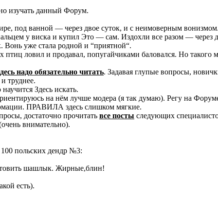
ьно изучать данный Форум.
ире, под ванной — через двое суток, и с неимоверным вонизмом
альцем у виска и купил Это — сам. Издохли все разом — через д
. Вонь уже стала родной и “приятной“.
х птиц ловил и продавал, попугайчиками баловался. Но такого м
десь надо обязательно читать
. Задавая глупые вопросы, новичк
 и труднее.
 научится Здесь искать.
риентируюсь на нём лучше модера (я так думаю). Регу на Форуме
ормации. ПРАВИЛА здесь слишком мягкие.
опросы, достаточно прочитать
все посты
следующих специалисто
(очень внимательно).
 100 польских дендр №3:
готовить шашлык. Жирные,блин!
кой есть).