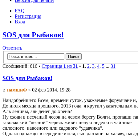
Версия для печати
FAQ
Регистрация
Вход
SOS для Рыбаков!
Ответить
Сообщений: 616 •
Страница
1
из
31
•
1
,
2
,
3
,
4
,
5
...
31
SOS для Рыбаков!
намшиФ
» 02 фев 2014, 19:28
Наидобрейшего Всем, времени суток, уважаемые форумчане и, 
До июля месяца прошлого, 2013 года, я крутил указательным па
Аль ленивы, аль денег до-хрена?
Ну сходи в песчаный лесок на левом берегу Волги, пропаши та
заволжский “лесной“ червяк живёт целую неделю в чайнике — в
силосного, навозного или садового “удавчика“.
Однако однажды в середине июля, сын дал мне на халяву, наса