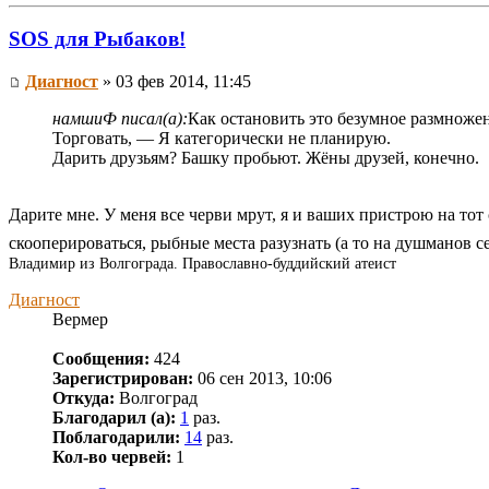
SOS для Рыбаков!
Диагност
» 03 фев 2014, 11:45
намшиФ писал(а):
Как остановить это безумное размноже
Торговать, — Я категорически не планирую.
Дарить друзьям? Башку пробьют. Жёны друзей, конечно.
Дарите мне. У меня все черви мрут, я и ваших пристрою на тот
скооперироваться, рыбные места разузнать (а то на душманов с
Владимир из Волгограда. Православно-буддийский атеист
Диагност
Вермер
Сообщения:
424
Зарегистрирован:
06 сен 2013, 10:06
Откуда:
Волгоград
Благодарил (а):
1
раз.
Поблагодарили:
14
раз.
Кол-во червей:
1