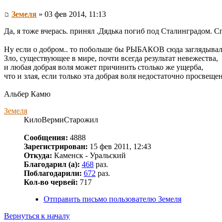
Земеля
» 03 фев 2014, 11:13
Да, я тоже вчерась. принял .Дядька погиб под Сталинградом. Сг
Ну если о добром.. то побольше бы РЫБАКОВ сюда заглядывало
Зло, существующее в мире, почти всегда результат невежества,
и любая добрая воля может причинить столько же ущерба,
что и злая, если только эта добрая воля недостаточно просвеще
Альбер Камю
Земеля
КилоВермиСтарожил
Сообщения:
4888
Зарегистрирован:
15 фев 2011, 12:43
Откуда:
Каменск - Уральский
Благодарил (а):
468
раз.
Поблагодарили:
672
раз.
Кол-во червей:
717
Отправить письмо пользователю Земеля
Вернуться к началу