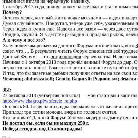
изменился взгляд на червячную наживку.
1 октября 2013 года, поднял лодку на стеллаж и стал внимател
Почему?
Остаток червя, который жил в лодке месяцами — издох в кварт
Думал случайность. Покрутил, теперь уже себе, указательным п
Через неделю купил ещё. Издохли все разом — через двое суток
Обидно, слушай. Я в детстве разводил и продавал рыбок, певчи
А к чему я всё это?
Хочу новичкам-рыбачкам данного Форума посоветовать, кого
З
совет, что…. В результате читать Форум становится всё труднее
Данный Форум — это
энциклопедия
червеводства. Надо только
Начиная с 1 октября 2013 года прочёл данный Форум до дыр. О
осуществлять поиск! Тяжело его читать в поиске нужной инф
И так, что бы залётные рыбаки получили ответы на все свои в
Чеченин; abdurazakoff; Gench; Бадигуй; Родион; svt; Земеля
ЗЫ:
27 октября 2013 (четвёртая попытка) — мой стартовый капитал
http://www.ekagro.pl/wofercie_ru.php
Осталось 80. Глядя на них, едва сдерживаюсь от желания при
Приплод: три сотни молоди, вчера по головам считал.
Кто виноват? Данный Форум! Успехов модеру и админу (если та
Не постил бы, если бы не махнул 250 г.
Победа сегодня, под Сталинградом!