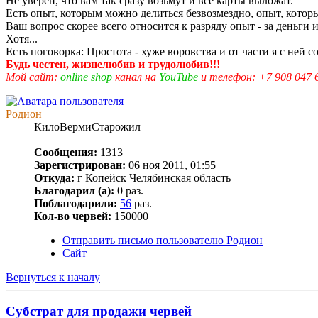
Не уверен, что вам так сразу возьмут и все карты выложат.
Есть опыт, которым можно делиться безвозмездно, опыт, котор
Ваш вопрос скорее всего относится к разряду опыт - за деньги
Хотя...
Есть поговорка: Простота - хуже воровства и от части я с ней с
Будь честен, жизнелюбив и трудолюбив!!!
Мой сайт:
online shop
канал на
YouTube
и телефон: +7 908 047 
Родион
КилоВермиСтарожил
Сообщения:
1313
Зарегистрирован:
06 ноя 2011, 01:55
Откуда:
г Копейск Челябинская область
Благодарил (а):
0 раз.
Поблагодарили:
56
раз.
Кол-во червей:
150000
Отправить письмо пользователю Родион
Сайт
Вернуться к началу
Субстрат для продажи червей