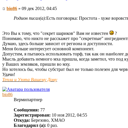
bio86
» 09 дек 2012, 04:45
Родион писал(а):
Есть поговорка: Простота - хуже воровств
Это Вы к тому, что "секрет шариков" Вам не известен
?
Понимаю, что никто не расскажет про "секретные" ингредиенты
Думаю, здесь больше зависит от региона и доступности.
Меня больше интересует основной компонент.
Допустим, я пытаюсь использовать торф, так как он наиболее д
Мысль добавить немного мха пришла, когда заметил, что под к
у Ваших земляков, пришли во мху.
Но хотелось бы, чтобы субстрат был не только полезен для чер
Удачи!
Тепла и Уюта Вашему Дому
bio86
Вермипартнер
Сообщения:
77
Зарегистрирован:
10 ноя 2012, 04:55
Откуда:
Березово, ХМАО
Благодарил (а):
0 раз.