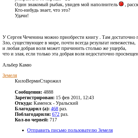
Один знакомый рыбак, увидев мой наполнитель
, расс
Кто-нибудь знает, что это?
Удачи!
У Сергея Чеченина можно приобрести книгу . Там достаточно п
Зло, существующее в мире, почти всегда результат невежества,
и любая добрая воля может причинить столько же ущерба,
что и злая, если только эта добрая воля недостаточно просвеще
Альбер Камю
Земеля
КилоВермиСтарожил
Сообщения:
4888
Зарегистрирован:
15 фев 2011, 12:43
Откуда:
Каменск - Уральский
Благодарил (а):
468
раз.
Поблагодарили:
672
раз.
Кол-во червей:
717
Отправить письмо пользователю Земеля