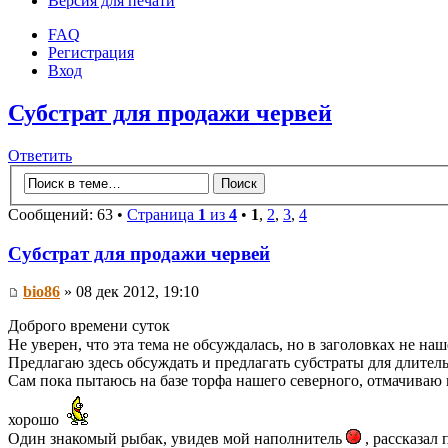
Версия для печати
FAQ
Регистрация
Вход
Субстрат для продажи червей
Ответить
Сообщений: 63 •
Страница
1
из
4
•
1
,
2
,
3
,
4
Субстрат для продажи червей
bio86
» 08 дек 2012, 19:10
Доброго времени суток
Не уверен, что эта тема не обсуждалась, но в заголовках не на
Предлагаю здесь обсуждать и предлагать субстраты для длител
Сам пока пытаюсь на базе торфа нашего северного, отмачиваю в 
хорошо
Один знакомый рыбак, увидев мой наполнитель
, рассказал