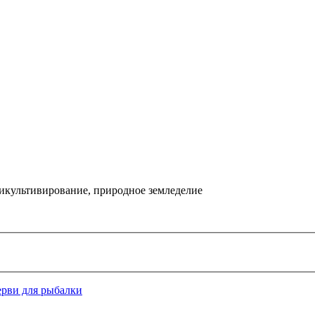
икультивирование, природное земледелие
ерви для рыбалки