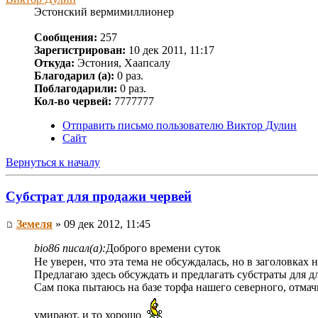
Эстонский вермимиллионер
Сообщения:
257
Зарегистрирован:
10 дек 2011, 11:17
Откуда:
Эстония, Хаапсалу
Благодарил (а):
0 раз.
Поблагодарили:
0 раз.
Кол-во червей:
7777777
Отправить письмо пользователю Виктор Дулин
Сайт
Вернуться к началу
Субстрат для продажи червей
Земеля
» 09 дек 2012, 11:45
bio86 писал(а):
Доброго времени суток
Не уверен, что эта тема не обсуждалась, но в заголовках
Предлагаю здесь обсуждать и предлагать субстраты для д
Сам пока пытаюсь на базе торфа нашего северного, отмачи
умирают, и то хорошо