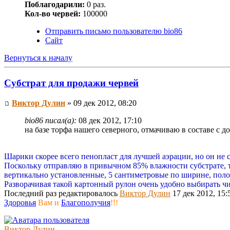
Поблагодарили:
0 раз.
Кол-во червей:
100000
Отправить письмо пользователю bio86
Сайт
Вернуться к началу
Субстрат для продажи червей
Виктор Дулин
» 09 дек 2012, 08:20
bio86 писал(а):
08 дек 2012, 17:10
на базе торфа нашего северного, отмачиваю в составе с д
Шарики скорее всего пенопласт для лучшей аэрации, но он не 
Поскольку отправляю в привычном 85% влажности субстрате, т
вертикально установленные, 5 сантиметровые по ширине, полос
Разворачивая такой картонный рулон очень удобно выбирать 
Последний раз редактировалось
Виктор Дулин
17 дек 2012, 15:
Здоровья
Вам и
Благополучия
!!!
Виктор Дулин