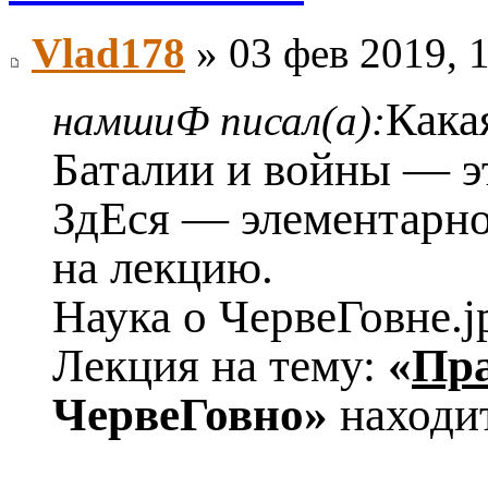
Vlad178
» 03 фев 2019, 
Какая
намшиФ писал(а):
Баталии и войны — эт
ЗдЕся — элементарн
на лекцию.
Наука о ЧервеГовне.j
Лекция на тему:
«
Пр
ЧервеГовно»
находи