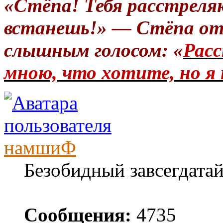
«Стёпа! Тебя расстреля
встанешь!» — Стёпа от
слышным голосом: «
Расс
мною, что хотите, но я 
намшиФ
Безобидный завсегдата
Сообщения:
4735