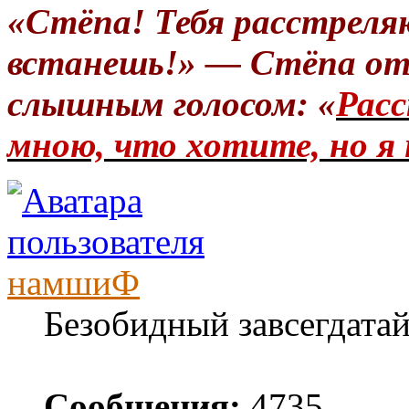
«Стёпа! Тебя расстреля
встанешь!» — Стёпа от
слышным голосом: «
Расс
мною, что хотите, но я 
намшиФ
Безобидный завсегдата
Сообщения:
4735