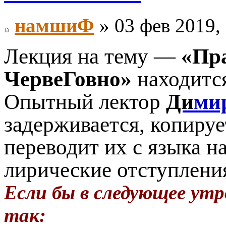
намшиФ
» 03 фев 2019,
Лекция на тему —
«Пр
ЧервеГовно»
находит
Опытный лектор
Ди
ми
задерживается, копиру
переводит их с языка на
лирические отступления
Если бы в следующее утр
так: