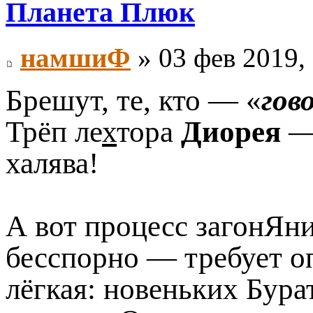
Планета Плюк
намшиФ
» 03 фев 2019,
Брешут, те, кто — «
гов
Трёп ле
х
тора
Диорея
— 
халява!
А вот процесс загонЯни
бесспорно — требует о
лёгкая: новеньких Бур