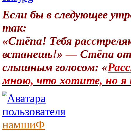
Если бы в следующее утр
так:
«Стёпа! Тебя расстреля
встанешь!» — Стёпа от
слышным голосом: «
Расс
мною, что хотите, но я 
намшиФ