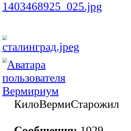
Вермириум
КилоВермиСтарожил
Сообщения:
1029