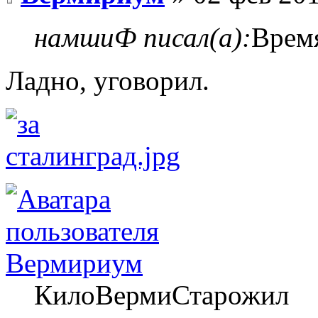
намшиФ писал(а):
Врем
Ладно, уговорил.
Вермириум
КилоВермиСтарожил