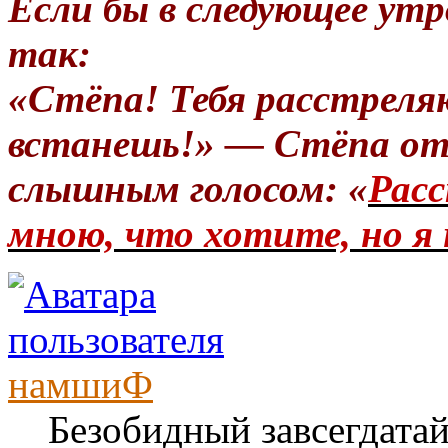
Если бы в следующее утр
так:
«Стёпа! Тебя расстреля
встанешь!» — Стёпа от
слышным голосом: «
Расс
мною, что хотите, но я 
намшиФ
Безобидный завсегдата