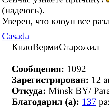
(надеюсь).
Уверен, что клоун все ра
Casada
КилоВермиСтарожил
Сообщения:
1092
Зарегистрирован:
12 а
Откуда:
Minsk BY/ Par
Благодарил (а):
137
ра