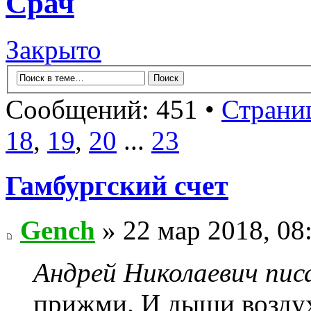
Срач
Закрыто
Сообщений: 451 •
Страни
18
,
19
,
20
...
23
Гамбургский счет
Gench
» 22 мар 2018, 08
Андрей Николаевич писа
прижми. И дыши воздух