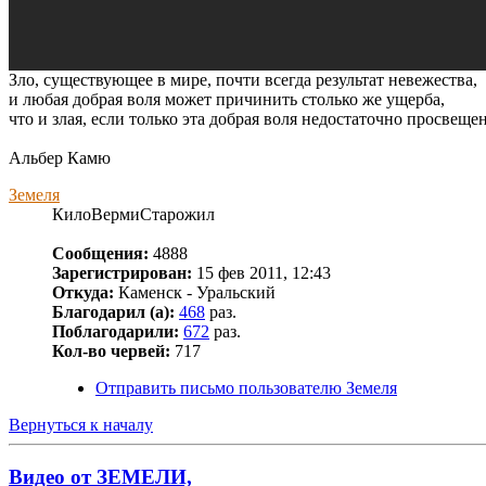
Зло, существующее в мире, почти всегда результат невежества,
и любая добрая воля может причинить столько же ущерба,
что и злая, если только эта добрая воля недостаточно просвеще
Альбер Камю
Земеля
КилоВермиСтарожил
Сообщения:
4888
Зарегистрирован:
15 фев 2011, 12:43
Откуда:
Каменск - Уральский
Благодарил (а):
468
раз.
Поблагодарили:
672
раз.
Кол-во червей:
717
Отправить письмо пользователю Земеля
Вернуться к началу
Видео от ЗЕМЕЛИ,