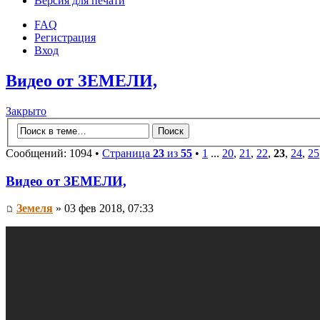
Версия для печати
FAQ
Регистрация
Вход
Видео от ЗЕМЕЛИ,
Закрыто
Сообщений: 1094 •
Страница
23
из
55
•
1
...
20
,
21
,
22
,
23
,
24
,
25
Видео от ЗЕМЕЛИ,
Земеля
» 03 фев 2018, 07:33