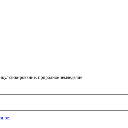
икультивирование, природное земледелие
зное.