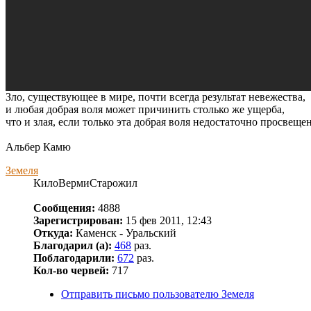
Зло, существующее в мире, почти всегда результат невежества,
и любая добрая воля может причинить столько же ущерба,
что и злая, если только эта добрая воля недостаточно просвеще
Альбер Камю
Земеля
КилоВермиСтарожил
Сообщения:
4888
Зарегистрирован:
15 фев 2011, 12:43
Откуда:
Каменск - Уральский
Благодарил (а):
468
раз.
Поблагодарили:
672
раз.
Кол-во червей:
717
Отправить письмо пользователю Земеля