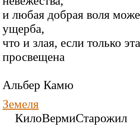
невежества,
и любая добрая воля може
ущерба,
что и злая, если только э
просвещена
Альбер Камю
Земеля
КилоВермиСтарожил