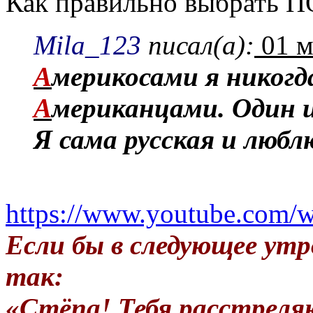
Как правильно выбрать
Mila_123
писал(а):
01 м
А
мерикосами я никогда
А
мериканцами. Один 
Я сама русская и люб
https://www.youtube.com/
Если бы в следующее утр
так:
«Стёпа! Тебя расстреля