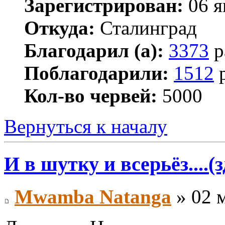
Зарегистрирован:
06 я
Откуда:
Сталинград
Благодарил (а):
3373
р
Поблагодарили:
1512
р
Кол-во червей:
5000
Вернуться к началу
И в шутку и всерьёз....(
Mwamba Natanga
» 02 м