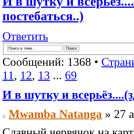
И в шутку и всерьёз...
постебаться..)
Ответить
Сообщений: 1368 •
Стран
11
,
12
,
13
...
69
И в шутку и всерьёз....(
Mwamba Natanga
» 27 а
Славный червячок на карт