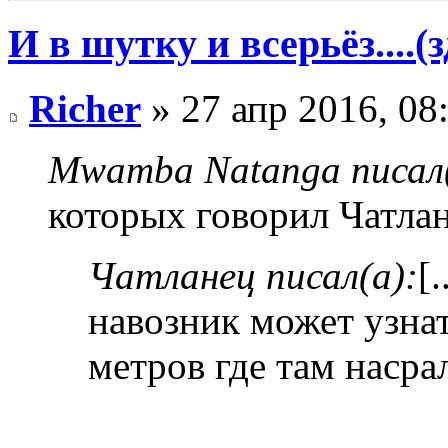
И в шутку и всерьёз....(
Richer
» 27 апр 2016, 08
Mwamba Natanga писал(
которых говорил Чатлан
Чатланец писал(а):
[
навозник может узнат
метров где там насра