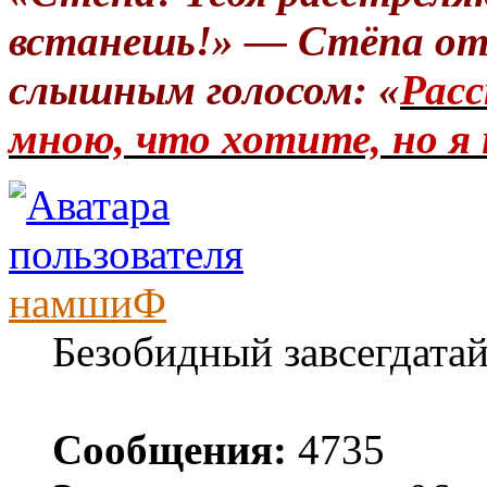
встанешь!» — Стёпа от
слышным голосом: «
Расс
мною, что хотите, но я 
намшиФ
Безобидный завсегдата
Сообщения:
4735