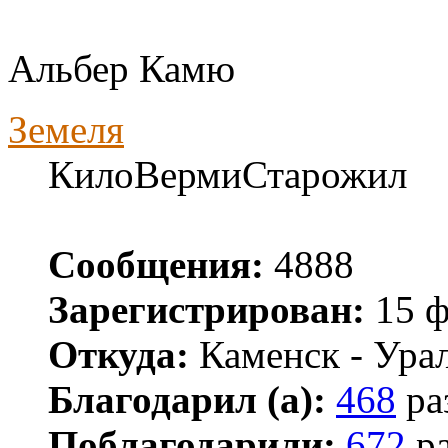
Альбер Камю
Земеля
КилоВермиСтарожил
Сообщения:
4888
Зарегистрирован:
15 ф
Откуда:
Каменск - Ура
Благодарил (а):
468
ра
Поблагодарили:
672
ра