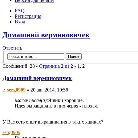
Версия для печати
FAQ
Регистрация
Вход
Домашний верминовичек
Ответить
Сообщений: 28 •
Страница
2
из
2
•
1
,
2
Домашний верминовичек
serg0909
» 20 авг 2014, 19:56
usacev писал(а):
Ящики хорошие.
Идея выращивать в них червя - плохая.
У Вас есть опыт выращивания в таких ящиках?
serg0909
Верминовичок