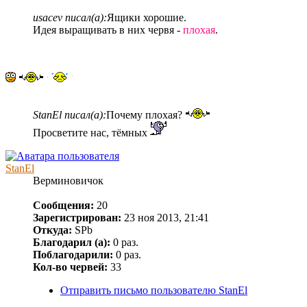
usacev писал(а):
Ящики хорошие.
Идея выращивать в них червя -
плохая
.
StanEl писал(а):
Почему плохая?
Просветите нас, тёмных
StanEl
Верминовичок
Сообщения:
20
Зарегистрирован:
23 ноя 2013, 21:41
Откуда:
SPb
Благодарил (а):
0 раз.
Поблагодарили:
0 раз.
Кол-во червей:
33
Отправить письмо пользователю StanEl