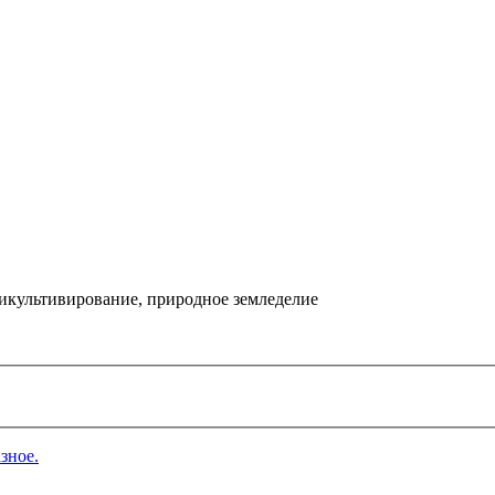
икультивирование, природное земледелие
зное.