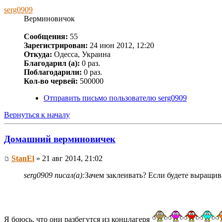
serg0909
Верминовичок
Сообщения:
55
Зарегистрирован:
24 июн 2012, 12:20
Откуда:
Одесса, Украина
Благодарил (а):
0 раз.
Поблагодарили:
0 раз.
Кол-во червей:
500000
Отправить письмо пользователю serg0909
Вернуться к началу
Домашний верминовичек
StanEl
» 21 авг 2014, 21:02
serg0909 писал(а):
Зачем заклеивать? Если будете выращива
Я боюсь, что они разбегутся из концлагеря