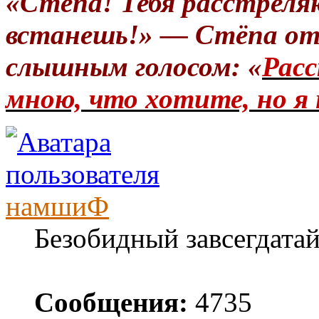
«Стёпа! Тебя расстреля
встанешь!» — Стёпа от
слышным голосом: «
Расс
мною, что хотите, но я 
намшиФ
Безобидный завсегдата
Сообщения:
4735