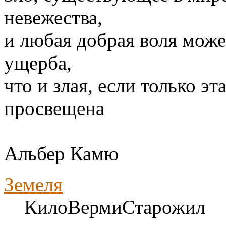
невежества,
и любая добрая воля може
ущерба,
что и злая, если только э
просвещена
Альбер Камю
Земеля
КилоВермиСтарожил