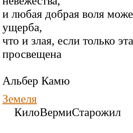
невежества,
и любая добрая воля може
ущерба,
что и злая, если только э
просвещена
Альбер Камю
Земеля
КилоВермиСтарожил