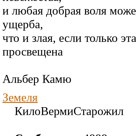
и любая добрая воля може
ущерба,
что и злая, если только э
просвещена
Альбер Камю
Земеля
КилоВермиСтарожил