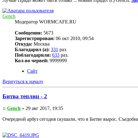
Лучше Прадо может быть только ... новый Прадо! (c) Gench.
За
Gench
Модератор WORMCAFE.RU
Сообщения:
5673
Зарегистрирован:
06 окт 2010, 09:54
Откуда:
Москва
Благодарил (а):
331
раз.
Поблагодарили:
633
раз.
Кол-во червей:
9999999
Сайт
Вернуться к началу
Битва теплиц - 2
Gench
» 29 авг 2017, 19:35
Очередной арбуз сегодня скушали, что в Битве вырос. Съедоб