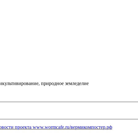
икультивирование, природное земледелие
овости проекта www.wormcafe.ru/вермикомпостер.рф