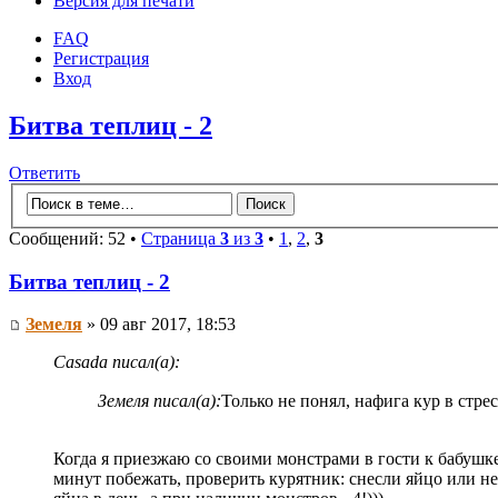
Версия для печати
FAQ
Регистрация
Вход
Битва теплиц - 2
Ответить
Сообщений: 52 •
Страница
3
из
3
•
1
,
2
,
3
Битва теплиц - 2
Земеля
» 09 авг 2017, 18:53
Casada писал(а):
Земеля писал(а):
Только не понял, нафига кур в стре
Когда я приезжаю со своими монстрами в гости к бабушке,
минут побежать, проверить курятник: снесли яйцо или н