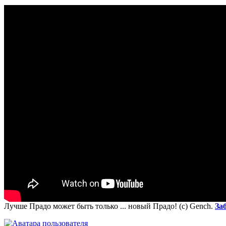
Лучше Прадо может быть только ... новый Прадо! (c) Gench.
За