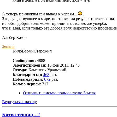
яйца в день, а при наличии монстров - 4!)))
А теперь приложим сей вывод к червям...
.
Зло, существующее в мире, почти всегда результат невежества,
и любая добрая воля может причинить столько же ущерба,
что и злая, если только эта добрая воля недостаточно просвеще
Альбер Камю
Земеля
КилоВермиСтарожил
Сообщения:
4888
Зарегистрирован:
15 фев 2011, 12:43
Откуда:
Каменск - Уральский
Благодарил (а):
468
раз.
Поблагодарили:
672
раз.
Кол-во червей:
717
Отправить письмо пользователю Земеля
Вернуться к началу
Битва теплиц - 2