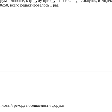
форума. Вообще, к форуму прикручены и Google Analytics, и Янде
6:50, всего редактировалось 1 раз.
л новый рекорд посещаемости форума...