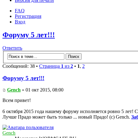
Версия для печати
FAQ
Регистрация
Вход
Форуму 5 лет!!!
Ответить
Сообщений: 38 •
Страница
1
из
2
•
1
,
2
Форуму 5 лет!!!
Gench
» 01 окт 2015, 08:00
Всем привет!
6 октября 2015 года нашему форуму исполняется ровно 5 лет! С
Лучше Прадо может быть только ... новый Прадо! (c) Gench.
За
Gench