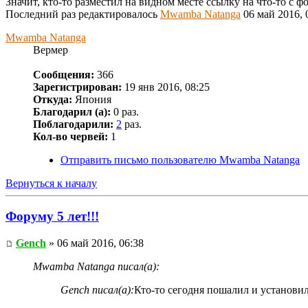
Значит, кто-то разместил на видном месте ссылку на что-то с 
Последний раз редактировалось
Mwamba Natanga
06 май 2016, 0
Mwamba Natanga
Вермер
Сообщения:
366
Зарегистрирован:
19 янв 2016, 08:25
Откуда:
Япония
Благодарил (а):
0 раз.
Поблагодарили:
2
раз.
Кол-во червей:
1
Отправить письмо пользователю Mwamba Natanga
Вернуться к началу
Форуму 5 лет!!!
Gench
» 06 май 2016, 06:38
Mwamba Natanga писал(а):
Gench писал(а):
Кто-то сегодня пошалил и установи