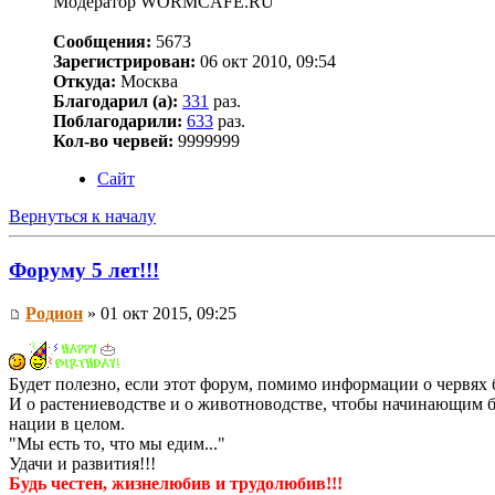
Модератор WORMCAFE.RU
Сообщения:
5673
Зарегистрирован:
06 окт 2010, 09:54
Откуда:
Москва
Благодарил (а):
331
раз.
Поблагодарили:
633
раз.
Кол-во червей:
9999999
Сайт
Вернуться к началу
Форуму 5 лет!!!
Родион
» 01 окт 2015, 09:25
Будет полезно, если этот форум, помимо информации о червях
И о растениеводстве и о животноводстве, чтобы начинающим б
нации в целом.
"Мы есть то, что мы едим..."
Удачи и развития!!!
Будь честен, жизнелюбив и трудолюбив!!!