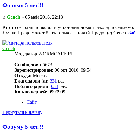
Форуму 5 лет!!!
Gench
» 05 май 2016, 22:13
Кто-то сегодня пошалил и установил новый рекорд посещаемос
Лучше Прадо может быть только ... новый Прадо! (c) Gench.
За
Gench
Модератор WORMCAFE.RU
Сообщения:
5673
Зарегистрирован:
06 окт 2010, 09:54
Откуда:
Москва
Благодарил (а):
331
раз.
Поблагодарили:
633
раз.
Кол-во червей:
9999999
Сайт
Вернуться к началу
Форуму 5 лет!!!