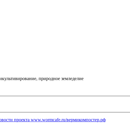
икультивирование, природное земледелие
овости проекта www.wormcafe.ru/вермикомпостер.рф