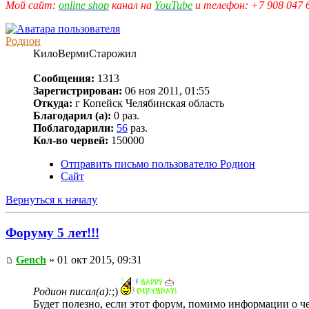
Мой сайт:
online shop
канал на
YouTube
и телефон: +7 908 047 
Родион
КилоВермиСтарожил
Сообщения:
1313
Зарегистрирован:
06 ноя 2011, 01:55
Откуда:
г Копейск Челябинская область
Благодарил (а):
0 раз.
Поблагодарили:
56
раз.
Кол-во червей:
150000
Отправить письмо пользователю Родион
Сайт
Вернуться к началу
Форуму 5 лет!!!
Gench
» 01 окт 2015, 09:31
Родион писал(а):
;)
Будет полезно, если этот форум, помимо информации о ч