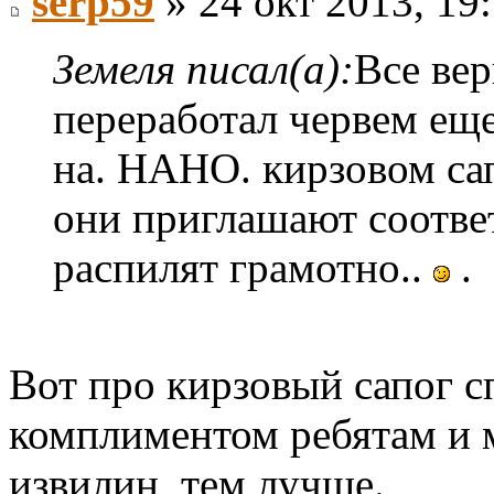
serp59
» 24 окт 2013, 19
Земеля писал(а):
Все вер
переработал червем ещ
на. НАНО. кирзовом са
они приглашают соотве
распилят грамотно..
.
Вот про кирзовый сапог 
комплиментом ребятам и 
извилин, тем лучше.