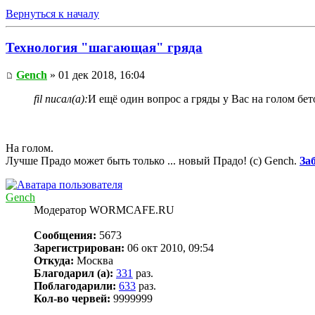
Вернуться к началу
Технология "шагающая" гряда
Gench
» 01 дек 2018, 16:04
fil писал(а):
И ещё один вопрос а гряды у Вас на голом бе
На голом.
Лучше Прадо может быть только ... новый Прадо! (c) Gench.
За
Gench
Модератор WORMCAFE.RU
Сообщения:
5673
Зарегистрирован:
06 окт 2010, 09:54
Откуда:
Москва
Благодарил (а):
331
раз.
Поблагодарили:
633
раз.
Кол-во червей:
9999999