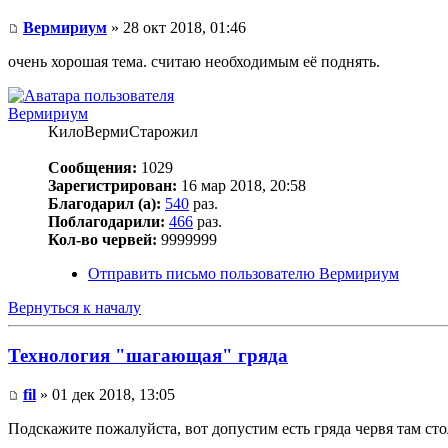
Вермириум
» 28 окт 2018, 01:46
очень хорошая тема. считаю необходимым её поднять.
Вермириум
КилоВермиСтарожил
Сообщения:
1029
Зарегистрирован:
16 мар 2018, 20:58
Благодарил (а):
540
раз.
Поблагодарили:
466
раз.
Кол-во червей:
9999999
Отправить письмо пользователю Вермириум
Вернуться к началу
Технология "шагающая" гряда
fil
» 01 дек 2018, 13:05
Подскажите пожалуйста, вот допустим есть гряда червя там сто