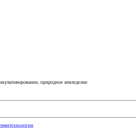
икультивирование, природное земледелие
ермитехнологии