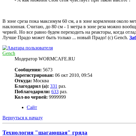
В зоне среза пока максимум 60 см, а в зоне кормления около ме
наклонная. Считаю, до 80 см - 1 метра в зоне реза можно вооб
червей. Но все равно будем переходить на реакторы, когда отл
Лучше Прадо может быть только ... новый Прадо! (c) Gench.
За
Gench
Модератор WORMCAFE.RU
Сообщения:
5673
Зарегистрирован:
06 окт 2010, 09:54
Откуда:
Москва
Благодарил (а):
331
раз.
Поблагодарили:
633
раз.
Кол-во червей:
9999999
Сайт
Вернуться к началу
Технология "шагающая" гряда