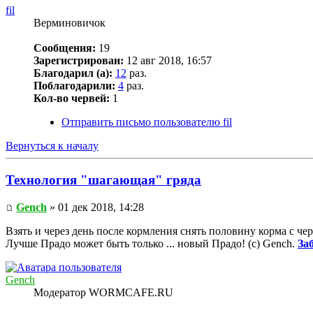
fil
Верминовичок
Сообщения:
19
Зарегистрирован:
12 авг 2018, 16:57
Благодарил (а):
12
раз.
Поблагодарили:
4
раз.
Кол-во червей:
1
Отправить письмо пользователю fil
Вернуться к началу
Технология "шагающая" гряда
Gench
» 01 дек 2018, 14:28
Взять и через день после кормления снять половину корма с чер
Лучше Прадо может быть только ... новый Прадо! (c) Gench.
За
Gench
Модератор WORMCAFE.RU