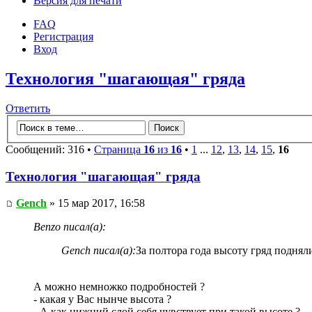
Версия для печати
FAQ
Регистрация
Вход
Технология "шагающая" гряда
Ответить
Сообщений: 316 •
Страница
16
из
16
•
1
...
12
,
13
,
14
,
15
,
16
Технология "шагающая" гряда
Gench
» 15 мар 2017, 16:58
Benzo писал(а):
Gench писал(а):
За полтора года высоту гряд подняли
А можно немножко подробностей ?
- какая у Вас нынче высота ?
- А как нижний слой себя чувствует при такой высоте ?