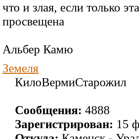
что и злая, если только э
просвещена
Альбер Камю
Земеля
КилоВермиСтарожил
Сообщения:
4888
Зарегистрирован:
15 ф
Откуда:
Каменск - Ура