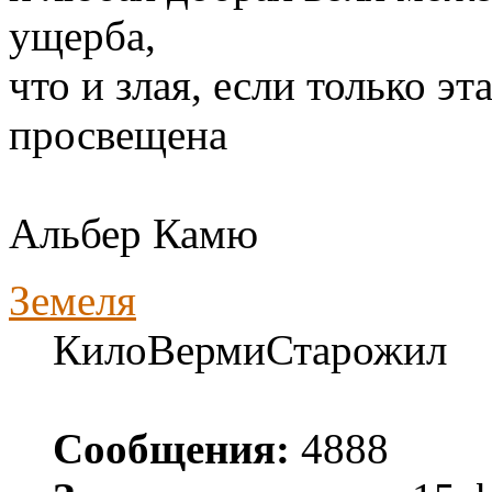
ущерба,
что и злая, если только э
просвещена
Альбер Камю
Земеля
КилоВермиСтарожил
Сообщения:
4888