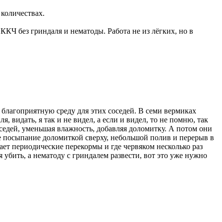
количествах.
Ч без гриндаля и нематоды. Работа не из лёгких, но в
о благоприятную среду для этих соседей. В семи вермиках
, видать, я так и не видел, а если и видел, то не помню, так
соседей, уменьшая влажность, добавляя доломитку. А потом они
ое посыпание доломиткой сверху, небольшой полив и перерыв в
ет периодические перекормы и где червяком несколько раз
я убить, а нематоду с гриндалем развести, вот это уже нужно