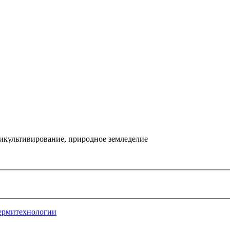
икультивирование, природное земледелие
ермитехнологии