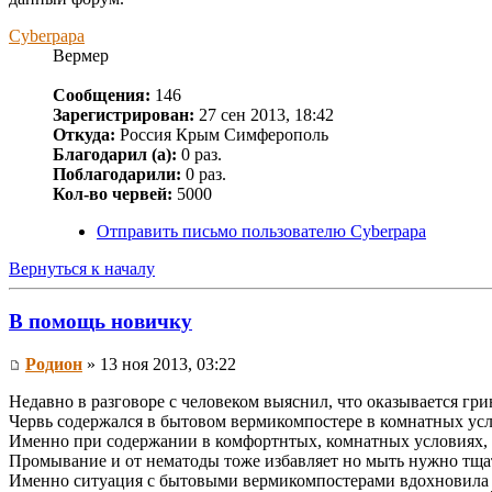
Cyberpapa
Вермер
Сообщения:
146
Зарегистрирован:
27 сен 2013, 18:42
Откуда:
Россия Крым Симферополь
Благодарил (а):
0 раз.
Поблагодарили:
0 раз.
Кол-во червей:
5000
Отправить письмо пользователю Cyberpapa
Вернуться к началу
В помощь новичку
Родион
» 13 ноя 2013, 03:22
Недавно в разговоре с человеком выяснил, что оказывается гр
Червь содержался в бытовом вермикомпостере в комнатных усло
Именно при содержании в комфортнтых, комнатных условиях, 
Промывание и от нематоды тоже избавляет но мыть нужно тщател
Именно ситуация с бытовыми вермикомпостерами вдохновила м