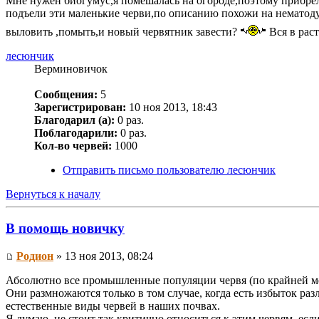
Мне нужен биогумус,я помешалась на огороде,поэтому прибрел
подъели эти маленькие черви,по описанию похожи на нематоду.
выловить ,помыть,и новый червятник завести?
Вся в рас
лесюнчик
Верминовичок
Сообщения:
5
Зарегистрирован:
10 ноя 2013, 18:43
Благодарил (а):
0 раз.
Поблагодарили:
0 раз.
Кол-во червей:
1000
Отправить письмо пользователю лесюнчик
Вернуться к началу
В помощь новичку
Родион
» 13 ноя 2013, 08:24
Абсолютно все промышленные популяции червя (по крайней мер
Они размножаются только в том случае, когда есть избыток раз
естественные виды червей в наших почвах.
Я думаю, не стоит так критично относиться к этим червям, если