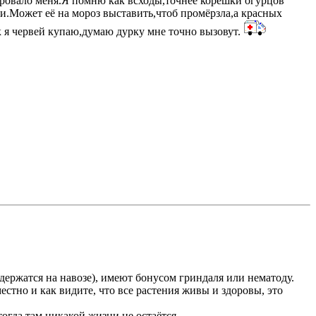
чаровало меня.Я помню как всходы,точнее корешки огурцов
ти.Может её на мороз выставить,чтоб промёрзла,а красных
 я червей купаю,думаю дурку мне точно вызовут.
ержатся на навозе), имеют бонусом гриндаля или нематоду.
стно и как видите, что все растения живы и здоровы, это
огда там никакой жизни не остаётся...