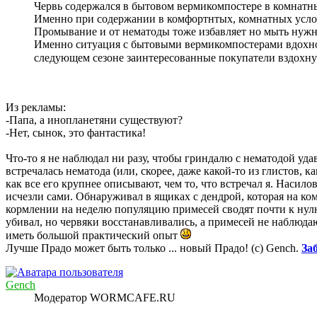
Червь содержался в бытовом вермикомпостере в комнатных
Именно при содержании в комфортнтых, комнатных услов
Промывание и от нематоды тоже избавляет но мыть нужно т
Именно ситуация с бытовыми вермикомпостерами вдохнови
следующем сезоне заинтересованные покупатели вздохну
Из рекламы:
-Папа, а инопланетяни существуют?
-Нет, сынок, это фантастика!
Что-то я не наблюдал ни разу, чтобы гриндалю с нематодой уда
встречалась нематода (или, скорее, даже какой-то из глистов, к
как все его крупнее описывают, чем то, что встречал я. Насил
исчезли сами. Обнаруживал в ящиках с дендрой, которая на ко
кормлении на неделю популяцию примесей сводят почти к нулю 
убивал, но червяки восстанавливались, а примесей не наблюдаю.
иметь большой практический опыт
Лучше Прадо может быть только ... новый Прадо! (c) Gench.
За
Gench
Модератор WORMCAFE.RU