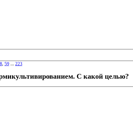
8
,
59
...
223
ермикультивированием. С какой целью?