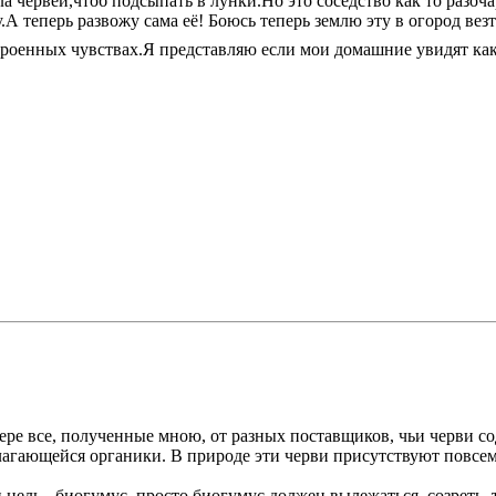
а червей,чтоб подсыпать в лунки.Но это соседство как то разо
А теперь развожу сама её! Боюсь теперь землю эту в огород вез
троенных чувствах.Я представляю если мои домашние увидят как
е все, полученные мною, от разных поставщиков, чьи черви сод
лагающейся органики. В природе эти черви присутствуют повсеме
 цель - биогумус, просто биогумус должен вылежаться, созреть, т