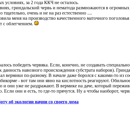
 условиях, за 2 года ККЧ не осталось.
иях, гриндальский червь и нематода размножаются в огромных 
щательно, очень и не на раз естественно ....
ла меня на производство качественного маточного поголовья КК
т с облегчением.
валось победить червяка. Если, конечно, не создавать специальн
ак данность навозного происхождения субстрата наборов). Гриндаля
овал вермики по-разному. В начале даже боролся с какими-то из 
мбикорме - вот там они явно на кислотность реагируют. Обильн
и они уже не раздражают. В вермике на даче, который пережива
 Если они и есть, то где-то прячутся. Ну а чтобы наоборот, черв
боту об экологии начни со своего дома