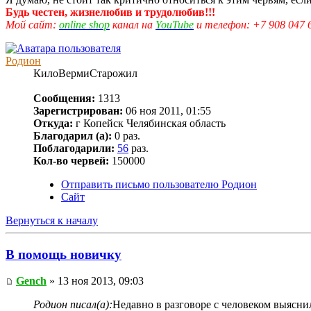
Будь честен, жизнелюбив и трудолюбив!!!
Мой сайт:
online shop
канал на
YouTube
и телефон: +7 908 047 
Родион
КилоВермиСтарожил
Сообщения:
1313
Зарегистрирован:
06 ноя 2011, 01:55
Откуда:
г Копейск Челябинская область
Благодарил (а):
0 раз.
Поблагодарили:
56
раз.
Кол-во червей:
150000
Отправить письмо пользователю Родион
Сайт
Вернуться к началу
В помощь новичку
Gench
» 13 ноя 2013, 09:03
Родион писал(а):
Недавно в разговоре с человеком выясни