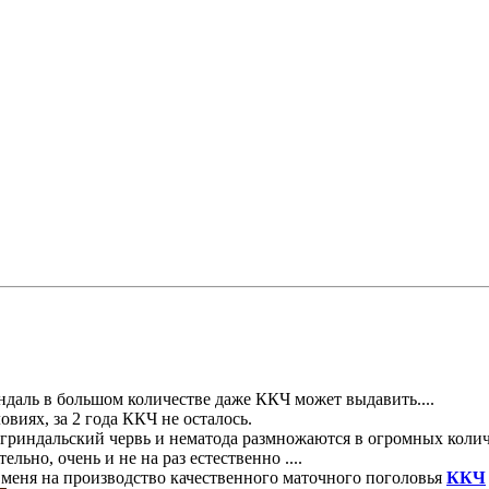
индаль в большом количестве даже ККЧ может выдавить....
виях, за 2 года ККЧ не осталось.
гриндальский червь и нематода размножаются в огромных колич
ьно, очень и не на раз естественно ....
еня на производство качественного маточного поголовья
ККЧ