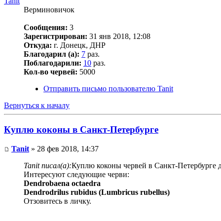
Tanit
Верминовичок
Сообщения:
3
Зарегистрирован:
31 янв 2018, 12:08
Откуда:
г. Донецк, ДНР
Благодарил (а):
7
раз.
Поблагодарили:
10
раз.
Кол-во червей:
5000
Отправить письмо пользователю Tanit
Вернуться к началу
Куплю коконы в Санкт-Петербурге
Tanit
» 28 фев 2018, 14:37
Tanit писал(а):
Куплю коконы червей в Санкт-Петербурге д
Интересуют следующие черви:
Dendrobaena octaedra
Dendrodrilus rubidus (Lumbricus rubellus)
Отзовитесь в личку.