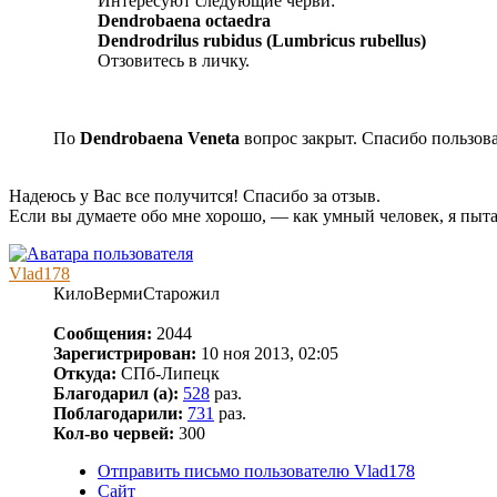
Интересуют следующие черви:
Dendrobaena octaedra
Dendrodrilus rubidus (Lumbricus rubellus)
Отзовитесь в личку.
По
Dendrobaena Veneta
вопрос закрыт. Спасибо пользова
Надеюсь у Вас все получится! Спасибо за отзыв.
Если вы думаете обо мне хорошо, — как умный человек, я пыта
Vlad178
КилоВермиСтарожил
Сообщения:
2044
Зарегистрирован:
10 ноя 2013, 02:05
Откуда:
СПб-Липецк
Благодарил (а):
528
раз.
Поблагодарили:
731
раз.
Кол-во червей:
300
Отправить письмо пользователю Vlad178
Сайт