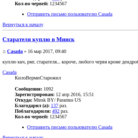
Кол-во червей:
1234567
Отправить письмо пользователю Casada
Вернуться к началу
Старателя куплю в Минск
Casada
» 16 мар 2017, 09:40
куплю ккч, рмг, старателя... короче, любого червя кроме дендр
Casada
КилоВермиСтарожил
Сообщения:
1092
Зарегистрирован:
12 апр 2016, 15:51
Откуда:
Minsk BY/ Paramus US
Благодарил (а):
137
раз.
Поблагодарили:
492
раз.
Кол-во червей:
1234567
Отправить письмо пользователю Casada
Вернуться к началу