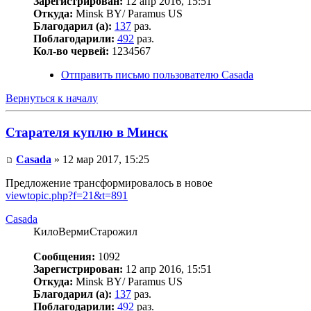
Зарегистрирован:
12 апр 2016, 15:51
Откуда:
Minsk BY/ Paramus US
Благодарил (а):
137
раз.
Поблагодарили:
492
раз.
Кол-во червей:
1234567
Отправить письмо пользователю Casada
Вернуться к началу
Старателя куплю в Минск
Casada
» 12 мар 2017, 15:25
Предложение трансформировалось в новое
viewtopic.php?f=21&t=891
Casada
КилоВермиСтарожил
Сообщения:
1092
Зарегистрирован:
12 апр 2016, 15:51
Откуда:
Minsk BY/ Paramus US
Благодарил (а):
137
раз.
Поблагодарили:
492
раз.