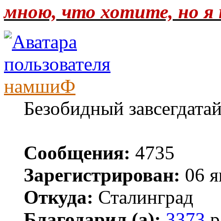
мною, что хотите, но я 
намшиФ
Безобидный завсегдата
Сообщения:
4735
Зарегистрирован:
06 я
Откуда:
Сталинград
Благодарил (а):
3373
р