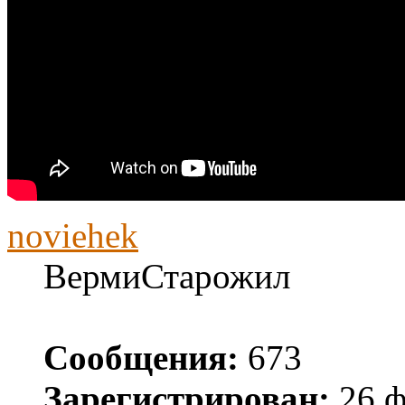
noviehek
ВермиСтарожил
Сообщения:
673
Зарегистрирован:
26 ф