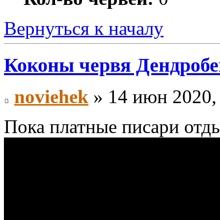
Вернуться к началу
Коконы червя Дендробен
noviehek
» 14 июн 2020,
Пока платные писари отды