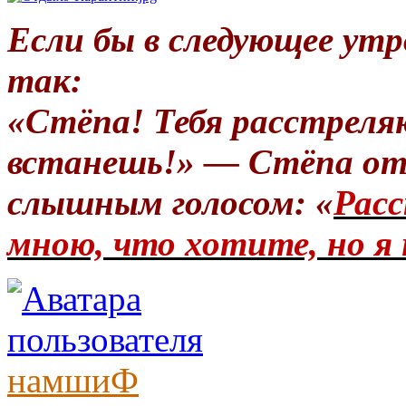
Если бы в следующее утр
так:
«Стёпа! Тебя расстреля
встанешь!» — Стёпа от
слышным голосом: «
Расс
мною, что хотите, но я 
намшиФ