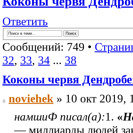
Коконы червя Дендроб
Ответить
Сообщений: 749 •
Страни
32
,
33
,
34
...
38
Коконы червя Дендробен
noviehek
» 10 окт 2019, 
намшиФ писал(а):
1.
«
Н
— миллиарды людей зан