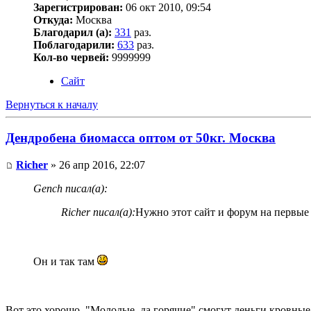
Зарегистрирован:
06 окт 2010, 09:54
Откуда:
Москва
Благодарил (а):
331
раз.
Поблагодарили:
633
раз.
Кол-во червей:
9999999
Сайт
Вернуться к началу
Дендробена биомасса оптом от 50кг. Москва
Richer
» 26 апр 2016, 22:07
Gench писал(а):
Richer писал(а):
Нужно этот сайт и форум на первые 
Он и так там
Вот это хорошо. "Молодые, да горячие" смогут деньги кровные