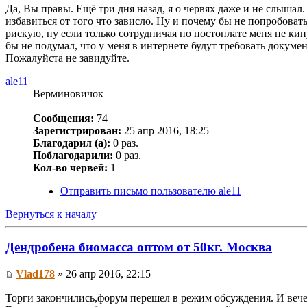
Да, Вы правы. Ещё три дня назад, я о червях даже и не слышал
избавиться от того что зависло. Ну и почему бы не попробоват
рискую, ну если только сотрудничая по постоплате меня не кин
бы не подумал, что у меня в интернете будут требовать докуме
Пожалуйста не завидуйте.
ale11
Верминовичок
Сообщения:
74
Зарегистрирован:
25 апр 2016, 18:25
Благодарил (а):
0 раз.
Поблагодарили:
0 раз.
Кол-во червей:
1
Отправить письмо пользователю ale11
Вернуться к началу
Дендробена биомасса оптом от 50кг. Москва
Vlad178
» 26 апр 2016, 22:15
Торги закончились,форум перешел в режим обсуждения. И вече