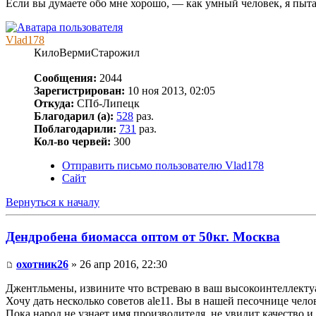
Если вы думаете обо мне хорошо, — как умный человек, я пыта
Vlad178
КилоВермиСтарожил
Сообщения:
2044
Зарегистрирован:
10 ноя 2013, 02:05
Откуда:
СПб-Липецк
Благодарил (а):
528
раз.
Поблагодарили:
731
раз.
Кол-во червей:
300
Отправить письмо пользователю Vlad178
Сайт
Вернуться к началу
Дендробена биомасса оптом от 50кг. Москва
охотник26
» 26 апр 2016, 22:30
Джентльмены, извините что встреваю в ваш высокоинтеллекту
Хочу дать несколько советов ale11. Вы в нашей песочнице челов
Пока народ не узнает имя производителя, не увидит качество 