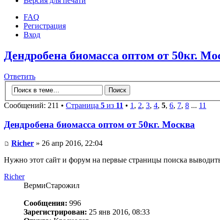
Версия для печати
FAQ
Регистрация
Вход
Дендробена биомасса оптом от 50кг. Мо
Ответить
Сообщений: 211 •
Страница
5
из
11
•
1
,
2
,
3
,
4
,
5
,
6
,
7
,
8
...
11
Дендробена биомасса оптом от 50кг. Москва
Richer
» 26 апр 2016, 22:04
Нужно этот сайт и форум на первые страницы поиска выводить.
Richer
ВермиСтарожил
Сообщения:
996
Зарегистрирован:
25 янв 2016, 08:33