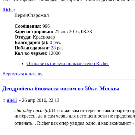
Richer
ВермиСтарожил
Сообщения:
996
Зарегистрирован:
25 янв 2016, 08:33
Откуда:
Краснодар
Благодарил (а):
0 раз.
Поблагодарили:
28
раз.
Кол-во червей:
12000
Отправить письмо пользователю Richer
Вернуться к началу
Дендробена биомасса оптом от 50кг. Москва
ale11
» 26 апр 2016, 22:13
charodey писал(а):
И кто-же вам интересно такой бартер пр
интересен, да и сам червь для него ценности не предста
отвечать... Richer как опер увидел одно, я как экономист 