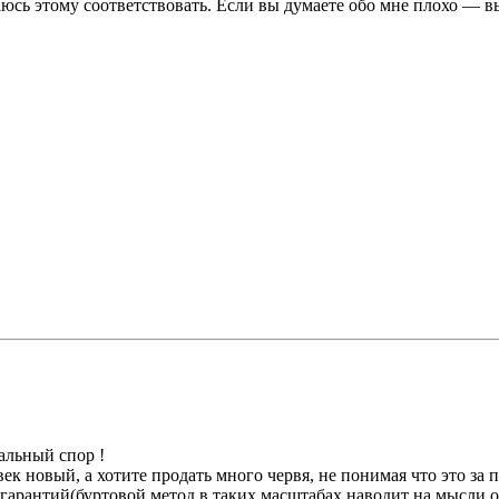
юсь этому соответствовать. Если вы думаете обо мне плохо — вы
альный спор !
ек новый, а хотите продать много червя, не понимая что это за 
и гарантий(буртовой метод в таких масштабах наводит на мысли о