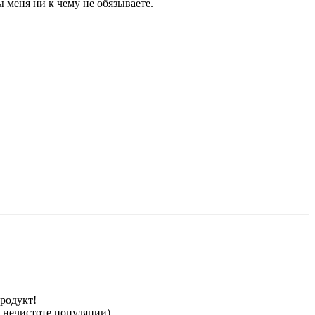
 меня ни к чему не обязываете.
продукт!
 нечистоте популяции).