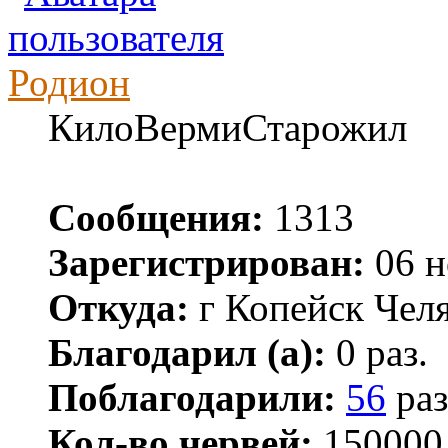
Родион
КилоВермиСтарожил
Сообщения:
1313
Зарегистрирован:
06 н
Откуда:
г Копейск Челя
Благодарил (а):
0 раз.
Поблагодарили:
56
раз
Кол-во червей:
150000