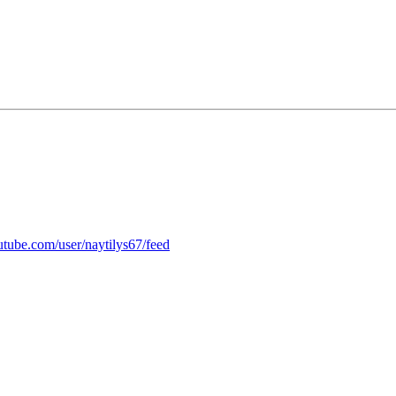
tube.com/user/naytilys67/feed