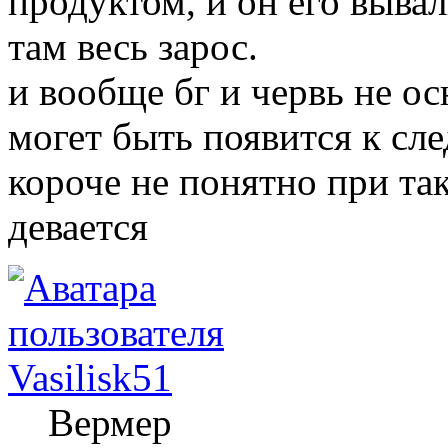
продуктом, и он его выва
там весь зарос.
и вообще бг и червь не о
могет быть появится к сл
короче не понятно при та
девается
Vasilisk51
Вермер