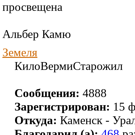
просвещена
Альбер Камю
Земеля
КилоВермиСтарожил
Сообщения:
4888
Зарегистрирован:
15 ф
Откуда:
Каменск - Ура
Благодарил (а):
468
ра