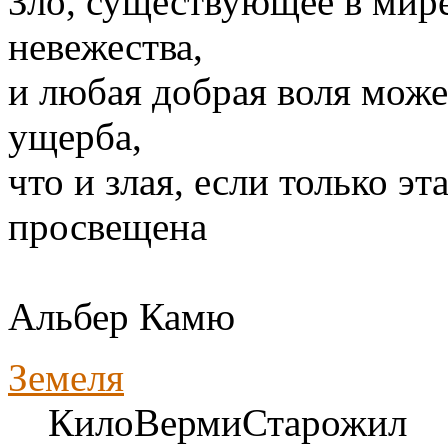
Зло, существующее в мире,
невежества,
и любая добрая воля може
ущерба,
что и злая, если только э
просвещена
Альбер Камю
Земеля
КилоВермиСтарожил