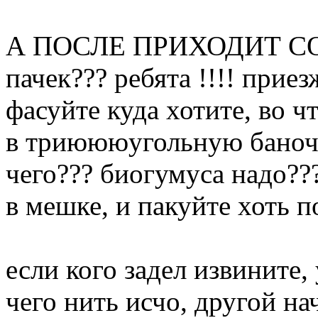
А ПОСЛЕ ПРИХОДИТ СОС
пачек??? ребята !!!! приез
фасуйте куда хотите, во чт
в триюююугольную баноч
чего??? биогумуса надо??
в мешке, и пакуйте хоть п
если кого задел извините,
чего нить исчо, другой на