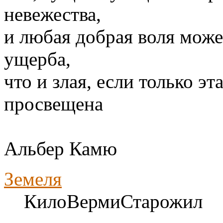
невежества,
и любая добрая воля може
ущерба,
что и злая, если только э
просвещена
Альбер Камю
Земеля
КилоВермиСтарожил