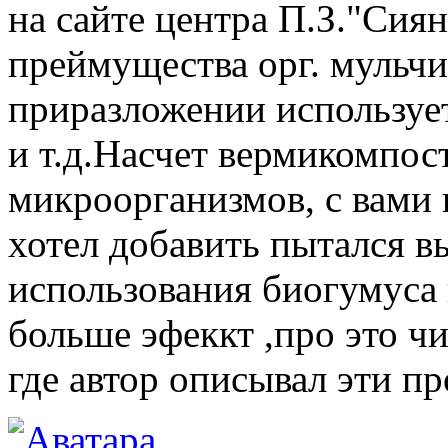
на сайте центра П.З."Сия
преймущества орг. мульч
приразложении использует
и т.д.Насчет вермикомпост
микроорганизмов, с вами 
хотел добавить пытался 
использования биогумуса и
больше эфеккт ,про это ч
где автор описывал эти п