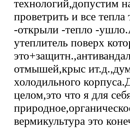
технологий,допустим н
проветрить и все тепл
-открыли -тепло -ушло.
утеплитель поверх кото
это+защитн.,антиванда
отмышей,крыс ит.д.,ду
холодильного корпуса.Д
целом,это что я для себ
природное,органическо
вермикультура это коне