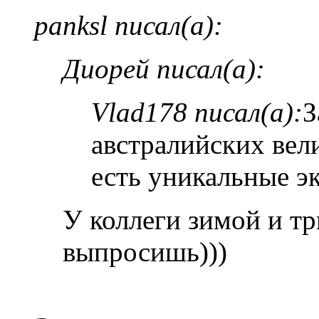
panksl писал(а):
Диорей писал(а):
Vlad178 писал(а):
З
австралийских вели
есть уникальные э
У коллеги зимой и т
выпросишь)))