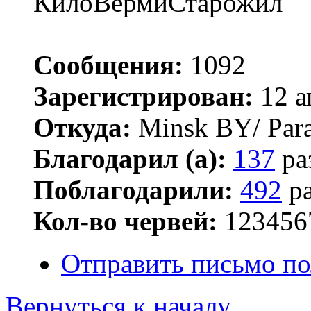
КилоВермиСтарожил
Сообщения:
1092
Зарегистрирован:
12 а
Откуда:
Minsk BY/ Par
Благодарил (а):
137
ра
Поблагодарили:
492
ра
Кол-во червей:
123456
Отправить письмо по
Вернуться к началу