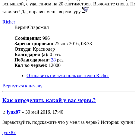
вспышкой, с удалением на 20 сантиметров. Выложите снова. По
зависит! Да, оправят мены вермигуру
Richer
ВермиСтарожил
Сообщения:
996
Зарегистрирован:
25 янв 2016, 08:33
Откуда:
Краснодар
Благодарил (а):
0 раз.
Поблагодарили:
28
раз.
Кол-во червей:
12000
Отправить письмо пользователю Richer
Вернуться к началу
Как определить какой у вас червь?
lynx87
» 30 май 2016, 17:40
Здравствуйте, подскажите что у меня за червь? История: купил 
lynx87