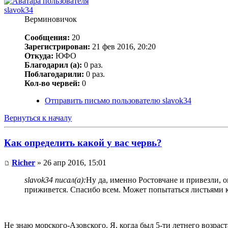
slavok34
Верминовичок
Сообщения:
20
Зарегистрирован:
21 фев 2016, 20:20
Откуда:
ЮФО
Благодарил (а):
0 раз.
Поблагодарили:
0 раз.
Кол-во червей:
0
Отправить письмо пользователю slavok34
Вернуться к началу
Как определить какой у вас червь?
Richer
» 26 апр 2016, 15:01
slavok34 писал(а):
Ну да, именно Ростовчане и привезли,
приживется. Спасибо всем. Может попытаться листьями ко
Не знаю морского-Азовского. Я, когда был 5-ти летнего возрас