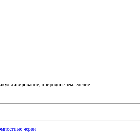
икультивирование, природное земледелие
омпостные черви