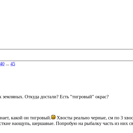
40
...
45
 земляных. Откуда достали? Есть "тигровый" окрас?
нает, какой он тигровый.
Хвосты реально черные, см по 3 хво
сткие наощупь, шершавые. Попробую на рыбалку часть из них св