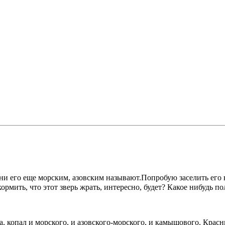
 они его еще морским, азовским называют.Попробую заселить е
рмить, что этот зверь жрать, интересно, будет? Какое нибудь п
та, копал и морского, и азовского-морского, и камышового. Крас