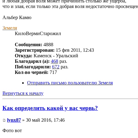
и любая добрая воля может причинить столько же ущерба,
что и злая, если только эта добрая воля недостаточно просвеще
Альбер Камю
Земеля
КилоВермиСтарожил
Сообщения:
4888
Зарегистрирован:
15 фев 2011, 12:43
Откуда:
Каменск - Уральский
Благодарил (а):
468
раз.
Поблагодарили:
672
раз.
Кол-во червей:
717
Отправить письмо пользователю Земеля
Вернуться к началу
Как определить какой у вас червь?
lynx87
» 30 май 2016, 17:46
Фото вот