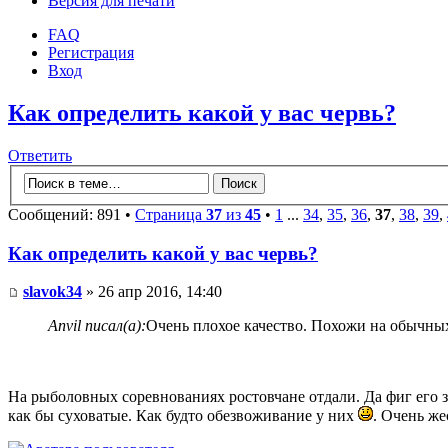
Версия для печати
FAQ
Регистрация
Вход
Как определить какой у вас червь?
Ответить
Сообщений: 891 •
Страница
37
из
45
•
1
...
34
,
35
,
36
,
37
,
38
,
39
,
Как определить какой у вас червь?
slavok34
» 26 апр 2016, 14:40
Anvil писал(а):
Очень плохое качество. Похожи на обычных
На рыболовных соревнованиях ростовчане отдали. Да фиг его з
как бы суховатые. Как будто обезвоживание у них
. Очень же