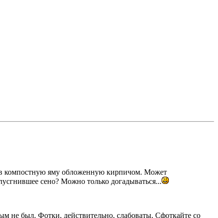
го в компостную яму обложенную кирпичом. Может
олусгнившее сено? Можно только догадываться...
ным не был. Фотки, действительно, слабоваты. Сфоткайте со