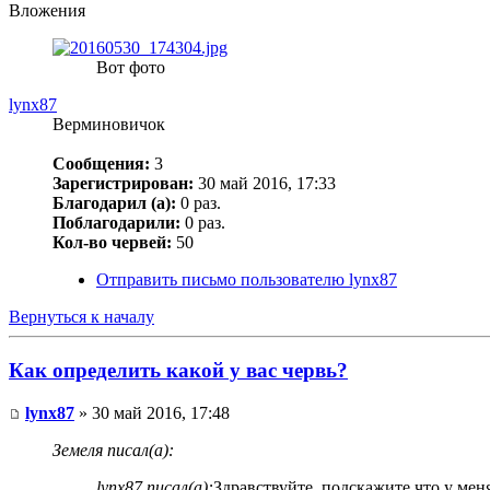
Вложения
Вот фото
lynx87
Верминовичок
Сообщения:
3
Зарегистрирован:
30 май 2016, 17:33
Благодарил (а):
0 раз.
Поблагодарили:
0 раз.
Кол-во червей:
50
Отправить письмо пользователю lynx87
Вернуться к началу
Как определить какой у вас червь?
lynx87
» 30 май 2016, 17:48
Земеля писал(а):
lynx87 писал(а):
Здравствуйте, подскажите что у меня