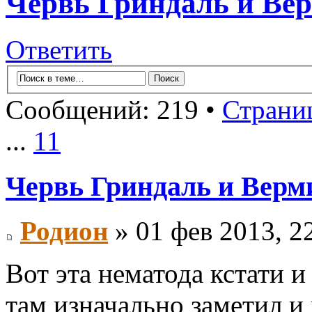
Червь Гриндаль и Ве
Ответить
Сообщений: 219 •
Страни
...
11
Червь Гриндаль и Верм
Родион
» 01 фев 2013, 2
Вот эта нематода кстати и 
там изначально заметил и